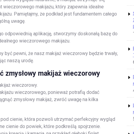
nt wieczorowego makijażu, który zapewnia idealne
ijażu. Pamiętajmy, że podkład jest fundamentem całego
gólną uwagę.
ego odpowiednią aplikację, stworzymy doskonałą bazę do
idealnego wieczorowego makijażu.
być pewni, że nasz makijaż wieczorowy będzie trwały,
ając naszą urodę.
zyć zmysłowy makijaż wieczorowy
akijaż wieczorowy.
kijażu wieczorowego, ponieważ potrafią dodać
siągnąć zmysłowy makijaż, zwróć uwagę na kilka
pod cienie, która pozwoli utrzymać perfekcyjny wygląd
ne cienie do powiek, które podkreślą spojrzenie.
ą kreacją i karnacja, na przykład głęboki fiolet,