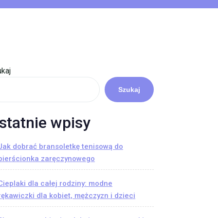
kaj
Szukaj
statnie wpisy
Jak dobrać bransoletkę tenisową do
pierścionka zaręczynowego
Cieplaki dla całej rodziny: modne
rękawiczki dla kobiet, mężczyzn i dzieci