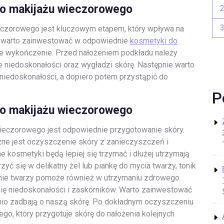
do makijażu wieczorowego
eczorowego jest kluczowym etapem, który wpływa na
k, warto zainwestować w odpowiednie
kosmetyki do
ałe wykończenie. Przed nałożeniem podkładu należy
e niedoskonałości oraz wygładzi skórę. Następnie warto
 niedoskonałości, a dopiero potem przystąpić do
P
do makijażu wieczorowego
ieczorowego jest odpowiednie przygotowanie skóry.
zne jest oczyszczenie skóry z zanieczyszczeń i
e kosmetyki będą lepiej się trzymać i dłużej utrzymają
zyć się w delikatny żel lub piankę do mycia twarzy, tonik
anie twarzy pomoże również w utrzymaniu zdrowego
się niedoskonałości i zaskórników. Warto zainwestować
dnio zadbają o naszą skórę. Po dokładnym oczyszczeniu
go, który przygotuje skórę do nałożenia kolejnych