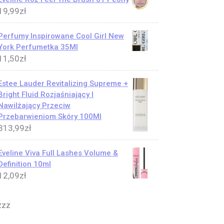
19,99
zł
Perfumy Inspirowane Cool Girl New
York Perfumetka 35Ml
11,50
zł
Estee Lauder Revitalizing Supreme +
Bright Fluid Rozjaśniający I
Nawilżający Przeciw
Przebarwieniom Skóry 100Ml
313,99
zł
Eveline Viva Full Lashes Volume &
Definition 10ml
12,09
zł
zzz