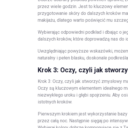
przez wiele godzin. Jest to kluczowy eleme
przygotowanie skóry do dalszych kroków mak
makijażu, dlatego warto poświęcić mu szcze
Wybierając odpowiedni podkład i dbając o j
dalszych kroków, które doprowadzą nas do 
Uwzględniając powyższe wskazówki, możemy 
naturalny i pełen blasku, doskonale podkreśl
Krok 3: Oczy, czyli jak stwor
Krok 3: Oczy, czyli jak stworzyć zmysłowy m
Oczy są kluczowym elementem idealnego ma
niezwykłego uroku i głębi spojrzeniu. Aby o
istotnych kroków.
Pierwszym krokiem jest wykorzystanie bazy 
przez całą noc. Następnie sięgaj po intensyw
Wybieraj kolory dobrze komponujące się z Twoj