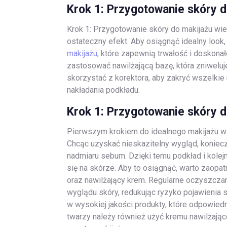
Krok 1: Przygotowanie skóry 
Krok 1: Przygotowanie skóry do makijażu wi
ostateczny efekt. Aby osiągnąć idealny loo
makijażu
, które zapewnią trwałość i doskon
zastosować nawilżającą bazę, która zniweluj
skorzystać z korektora, aby zakryć wszelkie
nakładania podkładu.
Krok 1: Przygotowanie skóry 
Pierwszym krokiem do idealnego makijażu w
Chcąc uzyskać nieskazitelny wygląd, koniec
nadmiaru sebum. Dzięki temu podkład i kolejn
się na skórze. Aby to osiągnąć, warto zaopatr
oraz nawilżający krem. Regularne oczyszcz
wyglądu skóry, redukując ryzyko pojawienia 
w wysokiej jakości produkty, które odpowie
twarzy należy również użyć kremu nawilżające