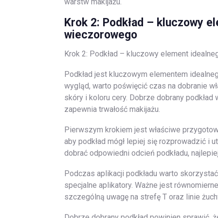
warstw makijażu.
Krok 2: Podkład – kluczowy e
wieczorowego
Krok 2: Podkład – kluczowy element idealn
Podkład jest kluczowym elementem idealne
wygląd, warto poświęcić czas na dobranie 
skóry i koloru cery. Dobrze dobrany podkład 
zapewnia trwałość makijażu.
Pierwszym krokiem jest właściwe przygotowan
aby podkład mógł lepiej się rozprowadzić i 
dobrać odpowiedni odcień podkładu, najlepie
Podczas aplikacji podkładu warto skorzystać 
specjalne aplikatory. Ważne jest równomiern
szczególną uwagę na strefę T oraz linie żuch
Dobrze dobrany podkład powinien sprawić, że 