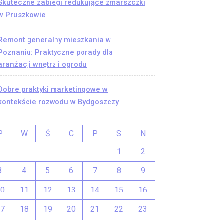
Skuteczne zabiegi redukujące zmarszczki
w Pruszkowie
Remont generalny mieszkania w
Poznaniu: Praktyczne porady dla
aranżacji wnętrz i ogrodu
Dobre praktyki marketingowe w
kontekście rozwodu w Bydgoszczy
P
W
Ś
C
P
S
N
1
2
3
4
5
6
7
8
9
10
11
12
13
14
15
16
17
18
19
20
21
22
23