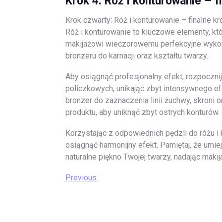
Krok 4: Róż i konturowanie – f
Krok czwarty: Róż i konturowanie – finalne 
Róż i konturowanie to kluczowe elementy, któr
makijażowi wieczorowemu perfekcyjne wykoń
bronzeru do karnacji oraz kształtu twarzy.
Aby osiągnąć profesjonalny efekt, rozpocznij
policzkowych, unikając zbyt intensywnego ef
bronzer do zaznaczenia linii żuchwy, skroni
produktu, aby uniknąć zbyt ostrych konturów.
Korzystając z odpowiednich pędzli do różu i
osiągnąć harmonijny efekt. Pamiętaj, że umie
naturalne piękno Twojej twarzy, nadając ma
Nawigacja
Previous
Previous
Post
wpisu