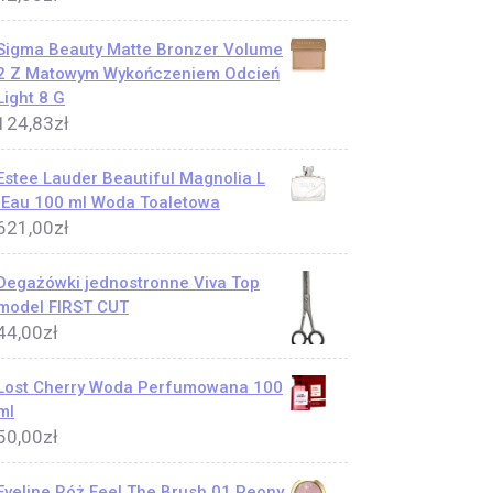
Sigma Beauty Matte Bronzer Volume
2 Z Matowym Wykończeniem Odcień
Light 8 G
124,83
zł
Estee Lauder Beautiful Magnolia L
´Eau 100 ml Woda Toaletowa
621,00
zł
Degażówki jednostronne Viva Top
model FIRST CUT
44,00
zł
Lost Cherry Woda Perfumowana 100
ml
50,00
zł
Eveline Róż Feel The Brush 01 Peony