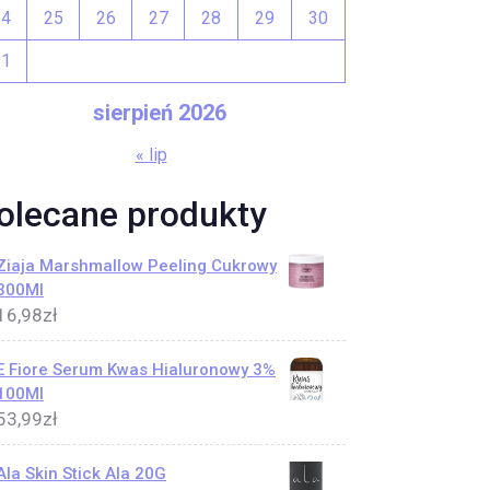
24
25
26
27
28
29
30
31
sierpień 2026
« lip
olecane produkty
Ziaja Marshmallow Peeling Cukrowy
300Ml
16,98
zł
E Fiore Serum Kwas Hialuronowy 3%
100Ml
53,99
zł
Ala Skin Stick Ala 20G