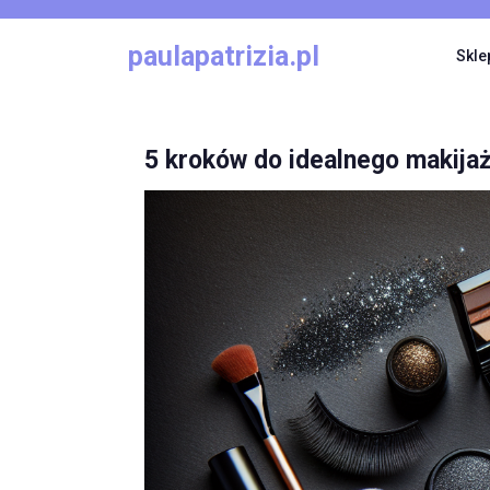
Skip
to
paulapatrizia.pl
Skle
content
5 kroków do idealnego makij