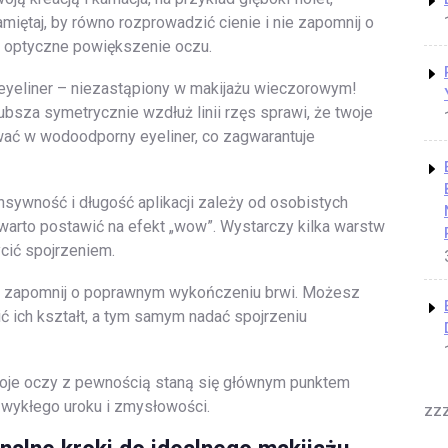
amiętaj, by równo rozprowadzić cienie i nie zapomnij o
z optyczne powiększenie oczu.
eyeliner – niezastąpiony w makijażu wieczorowym!
rubsza symetrycznie wzdłuż linii rzęs sprawi, że twoje
wać w wodoodporny eyeliner, co zagwarantuje
nsywność i długość aplikacji zależy od osobistych
warto postawić na efekt „wow”. Wystarczy kilka warstw
ycić spojrzeniem.
e zapomnij o poprawnym wykończeniu brwi. Możesz
ić ich kształt, a tym samym nadać spojrzeniu
oje oczy z pewnością staną się głównym punktem
zwykłego uroku i zmysłowości.
zz