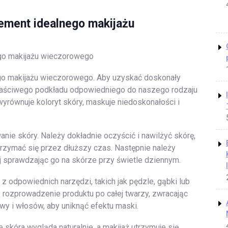
lement idealnego makijażu
ego makijażu wieczorowego
go makijażu wieczorowego. Aby uzyskać doskonały
właściwego podkładu odpowiedniego do naszego rodzaju
wyrównuje koloryt skóry, maskuje niedoskonałości i
ie skóry. Należy dokładnie oczyścić i nawilżyć skórę,
utrzymać się przez dłuższy czas. Następnie należy
j sprawdzając go na skórze przy świetle dziennym.
z odpowiednich narzędzi, takich jak pędzle, gąbki lub
e rozprowadzenie produktu po całej twarzy, zwracając
wy i włosów, aby uniknąć efektu maski.
skóra wygląda naturalnie, a makijaż utrzymuje się