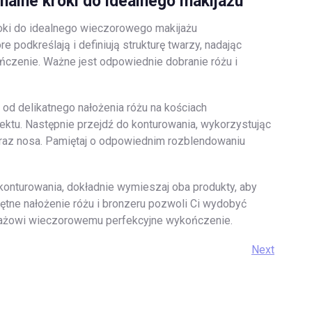
inalne kroki do idealnego makijażu
kroki do idealnego wieczorowego makijażu
e podkreślają i definiują strukturę twarzy, nadając
czenie. Ważne jest odpowiednie dobranie różu i
 od delikatnego nałożenia różu na kościach
ektu. Następnie przejdź do konturowania, wykorzystując
 oraz nosa. Pamiętaj o odpowiednim rozblendowaniu
 konturowania, dokładnie wymieszaj oba produkty, aby
jętne nałożenie różu i bronzeru pozwoli Ci wydobyć
kijażowi wieczorowemu perfekcyjne wykończenie.
Next
Next
Post