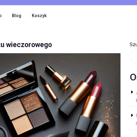
p
Blog
Koszyk
ażu wieczorowego
Szu
O