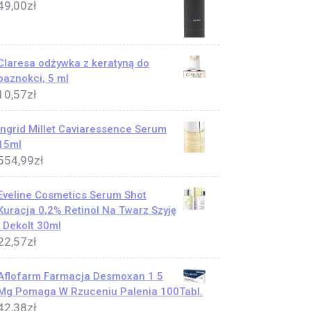
49,00
zł
Claresa odżywka z keratyną do
paznokci, 5 ml
10,57
zł
Ingrid Millet Caviaressence Serum
15ml
554,99
zł
Eveline Cosmetics Serum Shot
Kuracja 0,2% Retinol Na Twarz Szyję
I Dekolt 30ml
22,57
zł
Aflofarm Farmacja Desmoxan 1 5
Mg Pomaga W Rzuceniu Palenia 100Tabl.
42,38
zł