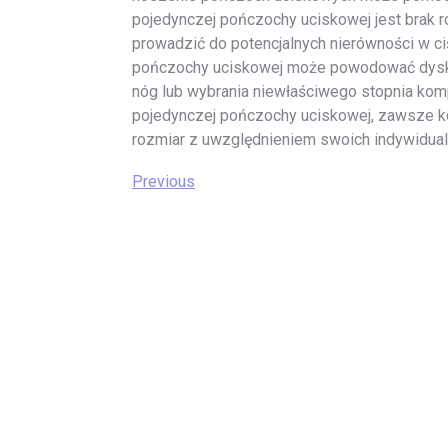
pojedynczej pończochy uciskowej jest brak 
prowadzić do potencjalnych nierówności w ci
pończochy uciskowej może powodować dysk
nóg lub wybrania niewłaściwego stopnia kom
pojedynczej pończochy uciskowej, zawsze ko
rozmiar z uwzględnieniem swoich indywidual
Nawigacja
Previous
Previous
Post
wpisu