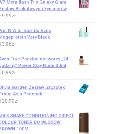
W7 Metalflash Trio Galaxy Glam
Zestaw Brokatowych Eyelinerów
59,99
zł
Wet N Wild Tusz Do Rzęs
Megaprotein Very Black
13,96
zł
Avon True Podkład do twarzy „24
godziny” Power Stay Nude 30ml
50,99
zł
Olivia Garden Zestaw Szczotek
Proud As a Peacock
120,90
zł
MILK SHAKE CONDITIONING DIRECT
COLOUR TONER DO WŁOSÓW
BROWN 100ML