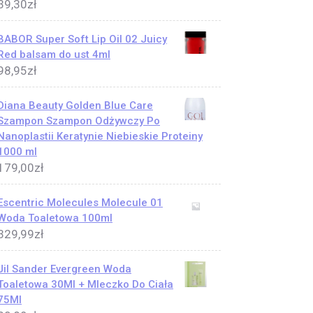
39,30
zł
BABOR Super Soft Lip Oil 02 Juicy
Red balsam do ust 4ml
98,95
zł
Diana Beauty Golden Blue Care
Szampon Szampon Odżywczy Po
Nanoplastii Keratynie Niebieskie Proteiny
1000 ml
179,00
zł
Escentric Molecules Molecule 01
Woda Toaletowa 100ml
329,99
zł
Jil Sander Evergreen Woda
Toaletowa 30Ml + Mleczko Do Ciała
75Ml