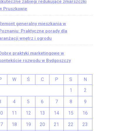
Skuteczne zabiegi redukujące zmarszczki
w Pruszkowie
Remont generalny mieszkania w
Poznaniu: Praktyczne porady dla
aranżacji wnętrz i ogrodu
Dobre praktyki marketingowe w
kontekście rozwodu w Bydgoszczy
P
W
Ś
C
P
S
N
1
2
3
4
5
6
7
8
9
10
11
12
13
14
15
16
17
18
19
20
21
22
23