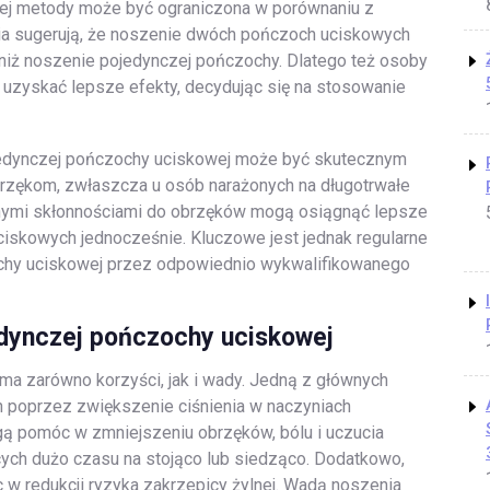
tej metody może być ograniczona w porównaniu z
a sugerują, że noszenie dwóch pończoch uciskowych
 niż noszenie pojedynczej pończochy. Dlatego też osoby
uzyskać lepsze efekty, decydując się na stosowanie
jedynczej pończochy uciskowej może być skutecznym
rzękom, zwłaszcza u osób narażonych na długotrwałe
ilnymi skłonnościami do obrzęków mogą osiągnąć lepsze
skowych jednocześnie. Kluczowe jest jednak regularne
chy uciskowej przez odpowiednio wykwalifikowanego
edynczej pończochy uciskowej
a zarówno korzyści, jak i wady. Jedną z głównych
h poprzez zwiększenie ciśnienia w naczyniach
ą pomóc w zmniejszeniu obrzęków, bólu i uczucia
cych dużo czasu na stojąco lub siedząco. Dodatkowo,
 redukcji ryzyka zakrzepicy żylnej. Wadą noszenia