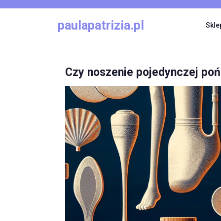
Skip
to
paulapatrizia.pl
Skle
content
Czy noszenie pojedynczej poń