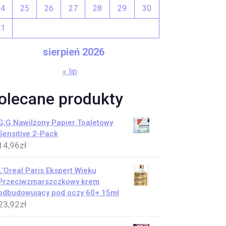
24
25
26
27
28
29
30
31
sierpień 2026
« lip
olecane produkty
G;G Nawilżony Papier Toaletowy
Sensitive 2-Pack
14,96
zł
L’Oreal Paris Ekspert Wieku
Przeciwzmarszczkowy krem
odbudowujący pod oczy 60+ 15ml
23,92
zł