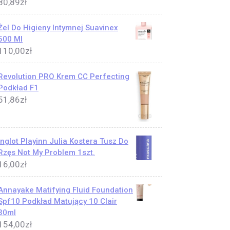
80,89
zł
Żel Do Higieny Intymnej Suavinex
500 Ml
110,00
zł
Revolution PRO Krem CC Perfecting
Podkład F1
51,86
zł
Inglot Playinn Julia Kostera Tusz Do
Rzęs Not My Problem 1szt.
16,00
zł
Annayake Matifying Fluid Foundation
Spf10 Podkład Matujący 10 Clair
30ml
154,00
zł