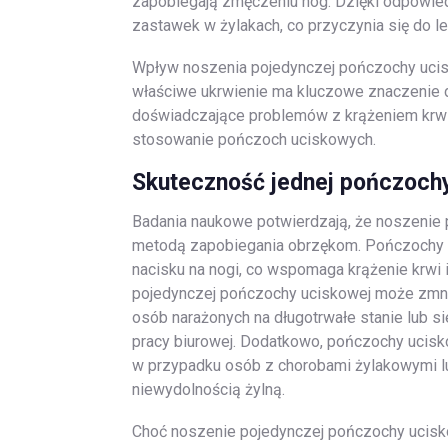
zapobiegają zmęczeniu nóg. Dzięki odpowie
zastawek w żylakach, co przyczynia się do l
Wpływ noszenia pojedynczej pończochy ucisk
właściwe ukrwienie ma kluczowe znaczenie d
doświadczające problemów z krążeniem krwi
stosowanie pończoch uciskowych.
Skuteczność jednej pończoch
Badania naukowe potwierdzają, że noszenie
metodą zapobiegania obrzękom. Pończochy 
nacisku na nogi, co wspomaga krążenie krwi i
pojedynczej pończochy uciskowej może zmni
osób narażonych na długotrwałe stanie lub s
pracy biurowej. Dodatkowo, pończochy ucis
w przypadku osób z chorobami żylakowymi l
niewydolnością żylną.
Choć noszenie pojedynczej pończochy ucisk