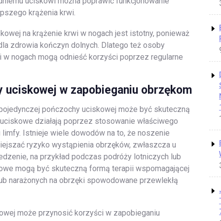
dniemu uciskowi można poprawić funkcjonowanie
epszego krążenia krwi.
owej na krążenie krwi w nogach jest istotny, ponieważ
la zdrowia kończyn dolnych. Dlatego też osoby
 w nogach mogą odnieść korzyści poprzez regularne
y uciskowej w zapobieganiu obrzękom
 pojedynczej pończochy uciskowej może być skuteczną
uciskowe działają poprzez stosowanie właściwego
 limfy. Istnieje wiele dowodów na to, że noszenie
ejszać ryzyko wystąpienia obrzęków, zwłaszcza u
iedzenie, na przykład podczas podróży lotniczych lub
kowe mogą być skuteczną formą terapii wspomagającej
ub narażonych na obrzęki spowodowane przewlekłą
owej może przynosić korzyści w zapobieganiu