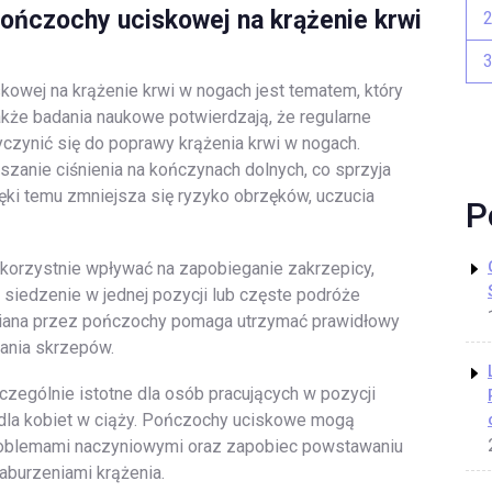
ończochy uciskowej na krążenie krwi
owej na krążenie krwi w nogach jest tematem, który
nakże badania naukowe potwierdzają, że regularne
zynić się do poprawy krążenia krwi w nogach.
zanie ciśnienia na kończynach dolnych, co sprzyja
ęki temu zmniejsza się ryzyko obrzęków, uczucia
P
orzystnie wpływać na zapobieganie zakrzepicy,
siedzenie w jednej pozycji lub częste podróże
iana przez pończochy pomaga utrzymać prawidłowy
ania skrzepów.
zególnie istotne dla osób pracujących w pozycji
z dla kobiet w ciąży. Pończochy uciskowe mogą
roblemami naczyniowymi oraz zapobiec powstawaniu
aburzeniami krążenia.