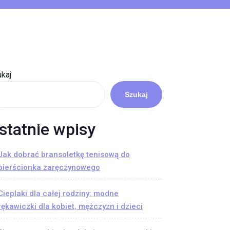
kaj
Szukaj
statnie wpisy
Jak dobrać bransoletkę tenisową do
pierścionka zaręczynowego
Cieplaki dla całej rodziny: modne
rękawiczki dla kobiet, mężczyzn i dzieci