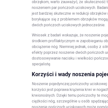
obrzękom, warto zauważyć, że skuteczność 
noszeniem par pończoch uciskowych. Badani
jest bardziej skuteczne w redukcji obrzęków
borykające się z problemem obrzęków mogą 
dwóch pończoch uciskowych jednocześnie.
Wniosek z badań wskazuje, że noszenie po
środkiem profilaktycznym w zapobieganiu ob
obciążenie nóg. Niemniej jednak, osoby z s
efekty poprzez noszenie dwóch pończoch uci
dostosowywanie nacisku i wielkości pończo
specjalistę.
Korzyści i wady noszenia poj
Noszenie pojedynczej pończochy uciskowej m
korzyści jest poprawa krążenia krwi w nogac
krwionośnych. Dzięki temu pończochy te mog
ciężkości nóg, szczególnie u osób spędzają
noszenie pończoch uciskowych może pomóc w