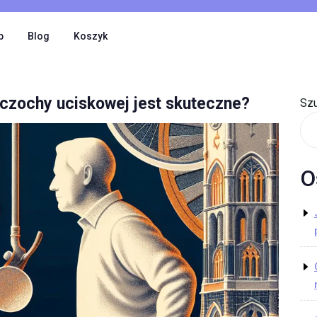
p
Blog
Koszyk
czochy uciskowej jest skuteczne?
Szu
O