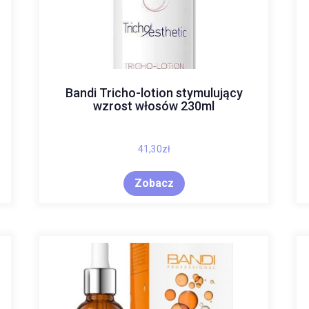
Bandi Tricho-lotion stymulujący
wzrost włosów 230ml
41,30
zł
Zobacz