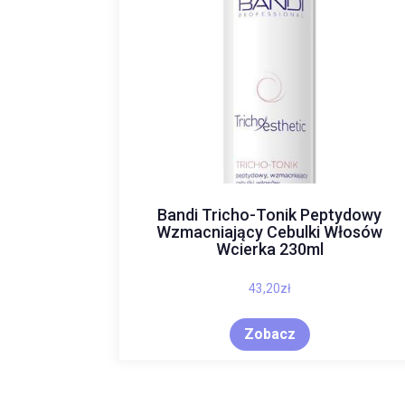
Bandi Tricho-Tonik Peptydowy
Wzmacniający Cebulki Włosów
Wcierka 230ml
43,20
zł
Zobacz