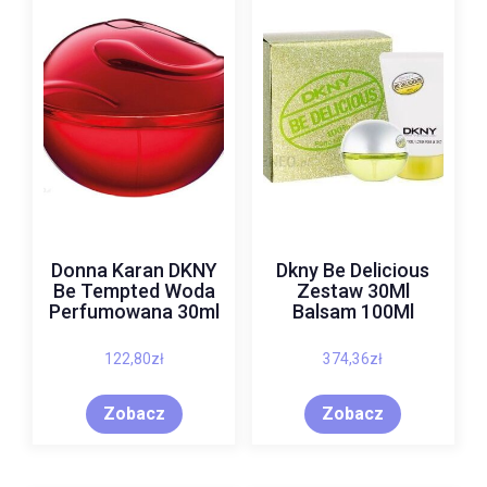
Donna Karan DKNY
Dkny Be Delicious
Be Tempted Woda
Zestaw 30Ml
Perfumowana 30ml
Balsam 100Ml
122,80
zł
374,36
zł
Zobacz
Zobacz