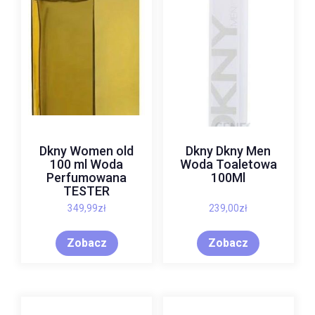
Dkny Women old
Dkny Dkny Men
100 ml Woda
Woda Toaletowa
Perfumowana
100Ml
TESTER
349,99
zł
239,00
zł
Zobacz
Zobacz