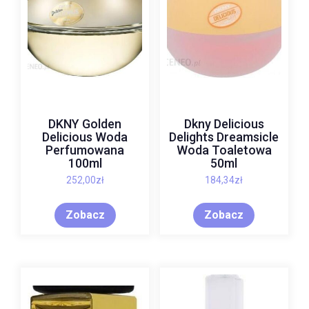
DKNY Golden
Dkny Delicious
Delicious Woda
Delights Dreamsicle
Perfumowana
Woda Toaletowa
100ml
50ml
252,00
zł
184,34
zł
Zobacz
Zobacz