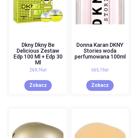
Dkny Dkny Be
Donna Karan DKNY
Delicious Zestaw
Stories woda
Edp 100 Ml + Edp 30
perfumowana 100ml
Ml
269,74
zł
665,19
zł
Zobacz
Zobacz