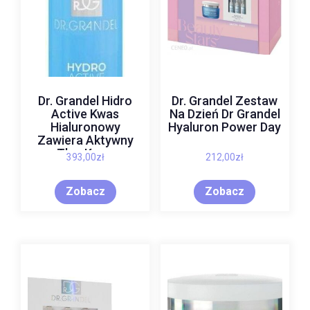
Dr. Grandel Hidro
Dr. Grandel Zestaw
Active Kwas
Na Dzień Dr Grandel
Hialuronowy
Hyaluron Power Day
Zawiera Aktywny
Tlen Krem
393,00
zł
212,00
zł
Nawilżający 30 ml
Zobacz
Zobacz