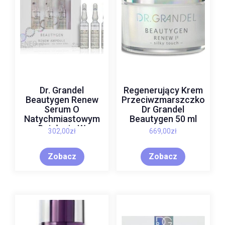
Dr. Grandel
Regenerujący Krem
Beautygen Renew
Przeciwzmarszczkowy
Serum O
Dr Grandel
Natychmiastowym
Beautygen 50 ml
Działaniu W
302,00
zł
669,00
zł
Ampułkach 3X3 Ml
Zobacz
Zobacz