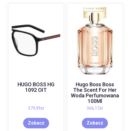
HUGO BOSS HG
Hugo Boss Boss
1092 OIT
The Scent For Her
Woda Perfumowana
100Ml
379,99
zł
366,17
zł
Zobacz
Zobacz