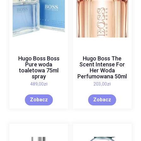
Hugo Boss Boss
Hugo Boss The
Pure woda
Scent Intense For
toaletowa 75ml
Her Woda
spray
Perfumowana 50ml
489,00
zł
203,00
zł
Zobacz
Zobacz