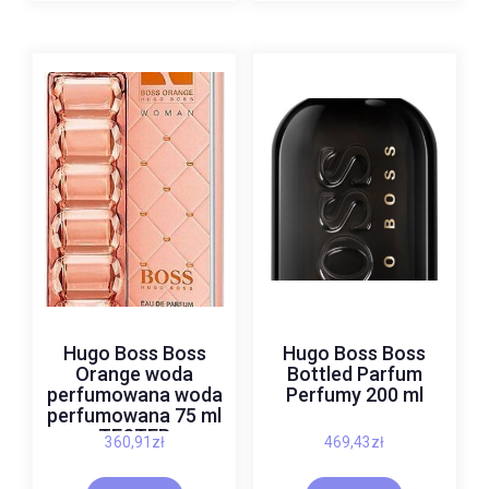
Hugo Boss Boss
Hugo Boss Boss
Orange woda
Bottled Parfum
perfumowana woda
Perfumy 200 ml
perfumowana 75 ml
TESTER
360,91
zł
469,43
zł