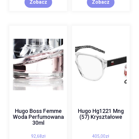
Zobacz
Zobacz
Hugo Boss Femme
Hugo Hg1221 Mng
Woda Perfumowana
(57) Kryształowe
30ml
92,68
zł
405,00
zł