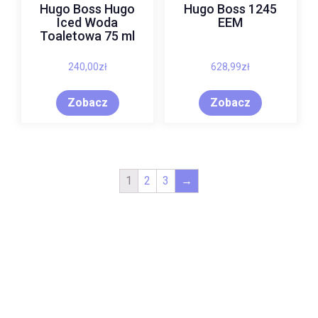
Hugo Boss Hugo
Hugo Boss 1245
Iced Woda
EEM
Toaletowa 75 ml
240,00
zł
628,99
zł
Zobacz
Zobacz
1
2
3
→