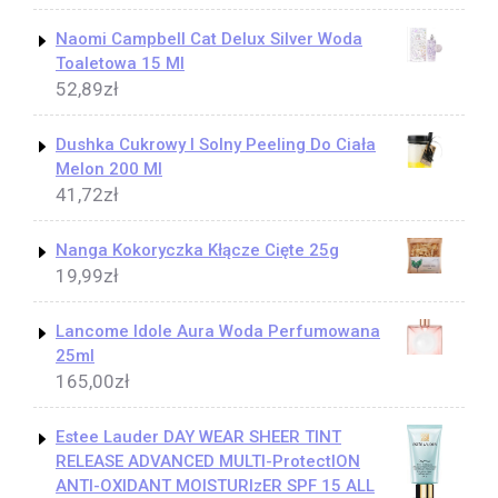
Naomi Campbell Cat Delux Silver Woda
Toaletowa 15 Ml
52,89
zł
Dushka Cukrowy I Solny Peeling Do Ciała
Melon 200 Ml
41,72
zł
Nanga Kokoryczka Kłącze Cięte 25g
19,99
zł
Lancome Idole Aura Woda Perfumowana
25ml
165,00
zł
Estee Lauder DAY WEAR SHEER TINT
RELEASE ADVANCED MULTI-ProtectION
ANTI-OXIDANT MOISTURIzER SPF 15 ALL