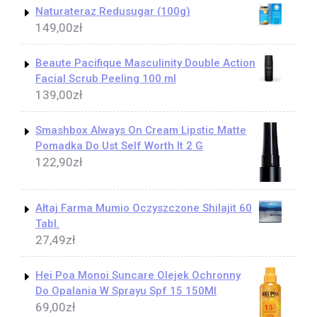
Naturateraz Redusugar (100g)
149,00
zł
Beaute Pacifique Masculinity Double Action
Facial Scrub Peeling 100 ml
139,00
zł
Smashbox Always On Cream Lipstic Matte
Pomadka Do Ust Self Worth It 2 G
122,90
zł
Ałtaj Farma Mumio Oczyszczone Shilajit 60
Tabl.
27,49
zł
Hei Poa Monoi Suncare Olejek Ochronny
Do Opalania W Sprayu Spf 15 150Ml
69,00
zł