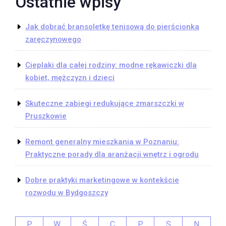
Ostatnie wpisy
Jak dobrać bransoletkę tenisową do pierścionka
zaręczynowego
Cieplaki dla całej rodziny: modne rękawiczki dla
kobiet, mężczyzn i dzieci
Skuteczne zabiegi redukujące zmarszczki w
Pruszkowie
Remont generalny mieszkania w Poznaniu:
Praktyczne porady dla aranżacji wnętrz i ogrodu
Dobre praktyki marketingowe w kontekście
rozwodu w Bydgoszczy
P
W
Ś
C
P
S
N