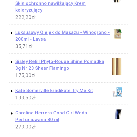
Skin ochronno nawilżający Krem
koloryzujący
222,20
zł
Luksusowy Olejek do Masażu - Winogrono -
200ml - Lavea
35,71
zł
Sisley Refill Phyto-Rouge Shine Pomadka
3g Nr 23 Sheer Flamingo
175,00
zł
Kate Somerville Eradikate Try Me Kit
199,50
zł
Carolina Herrera Good Girl Woda
Perfumowana 80 ml
279,00
zł