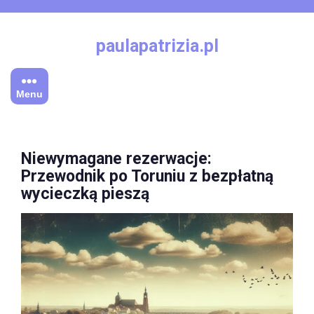
Skip
to
content
paulapatrizia.pl
Menu
Niewymagane rezerwacje:
Przewodnik po Toruniu z bezpłatną
wycieczką pieszą