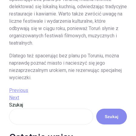
delektować się lokalną kuchnią, odwiedzając tradycyjne
restauracje i kawiarnie. Warto także zwrócić uwagę na
liczne festiwale i wydarzenia kulturalne, które
odbywają się w ciągu roku, ponieważ Toruń słynie z
organizowanych festiwali filmowych, muzycznych i
teatralnych.
Dlatego też spacerując bez planu po Toruniu, można
naprawdę poznać miasto i nacieszyć się jego
niezaprzeczalnym urokiem, nie rezerwując specjalnej
wycieczki.
Nawigacja
Previous
Previous
Post
Next
Next
wpisu
Post
Szukaj
Szukaj