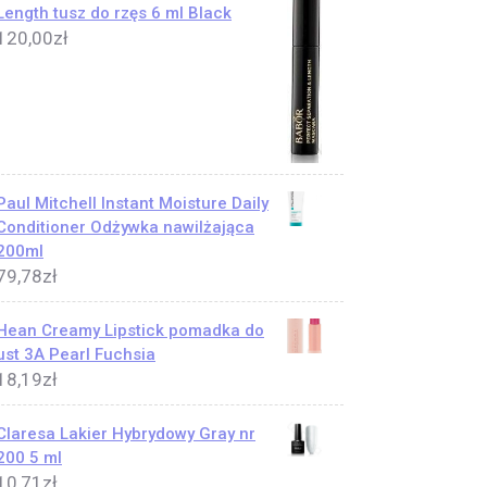
Length tusz do rzęs 6 ml Black
120,00
zł
Paul Mitchell Instant Moisture Daily
Conditioner Odżywka nawilżająca
200ml
79,78
zł
Hean Creamy Lipstick pomadka do
ust 3A Pearl Fuchsia
18,19
zł
Claresa Lakier Hybrydowy Gray nr
200 5 ml
10,71
zł