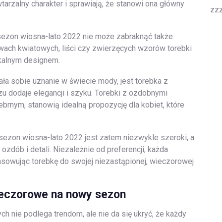
tarzalny charakter i sprawiają, że stanowi ona główny
zz
sezon wiosna-lato 2022 nie może zabraknąć także
wach kwiatowych, liści czy zwierzęcych wzorów torebki
ikalnym designem.
ała sobie uznanie w świecie mody, jest torebka z
 dodaje elegancji i szyku. Torebki z ozdobnymi
ebrnym, stanowią idealną propozycję dla kobiet, które
sezon wiosna-lato 2022 jest zatem niezwykle szeroki, a
ozdób i detali. Niezależnie od preferencji, każda
pasowując torebkę do swojej niezastąpionej, wieczorowej
wieczorowe na nowy sezon
h nie podlega trendom, ale nie da się ukryć, że każdy