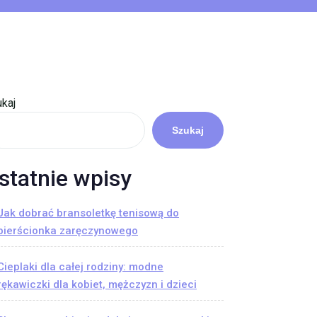
kaj
Szukaj
statnie wpisy
Jak dobrać bransoletkę tenisową do
pierścionka zaręczynowego
Cieplaki dla całej rodziny: modne
rękawiczki dla kobiet, mężczyzn i dzieci