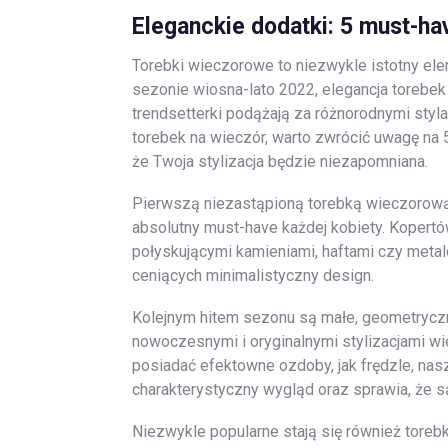
Eleganckie dodatki: 5 must-ha
Torebki wieczorowe to niezwykle istotny ele
sezonie wiosna-lato 2022, elegancja torebe
trendsetterki podążają za różnorodnymi styla
torebek na wieczór, warto zwrócić uwagę na 
że Twoja stylizacja będzie niezapomniana.
Pierwszą niezastąpioną torebką wieczorową 
absolutny must-have każdej kobiety. Koper
połyskującymi kamieniami, haftami czy meta
ceniących minimalistyczny design.
Kolejnym hitem sezonu są małe, geometryczn
nowoczesnymi i oryginalnymi stylizacjami 
posiadać efektowne ozdoby, jak frędzle, nas
charakterystyczny wygląd oraz sprawia, że 
Niezwykle popularne stają się również torebk