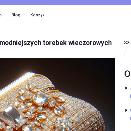
p
Blog
Koszyk
ajmodniejszych torebek wieczorowych
Szu
O