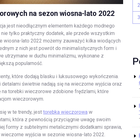
orowych na sezon wiosna-lato 2022
ancja jest nieodłącznym elementem każdego modnego
nie tylko praktyczny dodatek, ale przede wszystkim
onie wiosna-lato 2022 możemy zauważyć kilka wiodących
Jednym z nich jest powrót do minimalistycznych form i
rowe utrzymane w duchu minimalizmu, wykonane z
P
większą popularność.
nty, które dodają blasku i luksusowego wykończenia.
detalami świetnie nadają się na wieczorne wyjścia oraz
 na torebki wieczorowe zdobione frędzlami, które
izacjom wieczorowym.
ię w te trendy, jest
torebka wieczorowa
w
ntami, która z pewnością przyciągnie uwagę swoim
j formy z subtelnymi metalicznymi dodatkami sprawia,
 wieczorne wyjścia w sezonie wiosna-lato 2022.