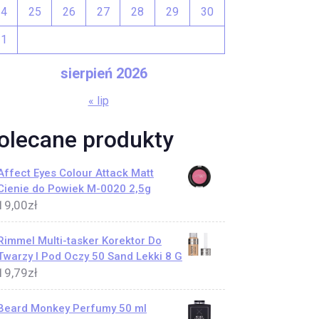
24
25
26
27
28
29
30
31
sierpień 2026
« lip
olecane produkty
Affect Eyes Colour Attack Matt
Cienie do Powiek M-0020 2,5g
19,00
zł
Rimmel Multi-tasker Korektor Do
Twarzy I Pod Oczy 50 Sand Lekki 8 G
19,79
zł
Beard Monkey Perfumy 50 ml