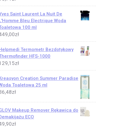
Yves Saint Laurent La Nuit De
L'Homme Bleu Electrique Woda
Toaletowa 100 ml
449,00
zł
Helpmedi Termometr Bezdotykowy
Thermofinder HFS-1000
129,15
zł
Kreasyon Creation Summer Paradise
Woda Toaletowa 25 ml
36,48
zł
GLOV Makeup Remover Rękawica do
Demakijażu ECO
49,90
zł