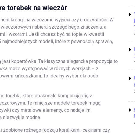
ve torebek na wieczór
ment kreacji na wieczorne wyjścia czy uroczystości. W
k wieczorowych nabiera szczególnego znaczenia, a
mi i wzorami. Jeśli chcesz być na topie w kwestii
5 najmodniejszych modeli, które z pewnością sprawią,
jest kopertówka. Ta klasyczna elegancka propozycja to
tówka może występować w różnych wersjach – z
lowymi łańcuszkami. To idealny wybór dla osób
e torebki, które doskonale komponują się z
wieczorowymi. Te mniejsze modele torebek mogą
zywki czy metalowe elementy, co nadaje im
są niezwykle modne.
i zdobione różnego rodzaju koralikami, cekinami czy