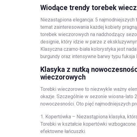
Wiodące trendy torebek wiecz
Niezastąpiona elegancja: 5 najmodniejszych
temat zainteresowania każdej kobiety pragn
torebek wieczorowych na nadchodzący sezon
designie, który idzie w parze z ekskluzywnym
Klasyczna czarno-biała kolorystyka jest nadal
burgundy oraz intensywne barwy typu fuksja 
Klasyka z nutką nowoczesnośc
wieczorowych
Torebki wieczorowe to niezwykle ważny eleme
okazje. Szczególnie w sezonie wiosna-lato 2
nowoczesności. Oto pięć najmodniejszych proj
1. Kopertówka – Niezastąpiona klasyka, któ
Torebki w kształcie kopertówki wzbogacone 
efektowne łańcuszki.