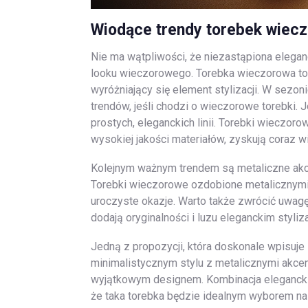
Wiodące trendy torebek wiecz
Nie ma wątpliwości, że niezastąpiona eleg
looku wieczorowego. Torebka wieczorowa to 
wyróżniający się element stylizacji. W sez
trendów, jeśli chodzi o wieczorowe torebki. 
prostych, eleganckich linii. Torebki wieczo
wysokiej jakości materiałów, zyskują coraz 
Kolejnym ważnym trendem są metaliczne akce
Torebki wieczorowe ozdobione metalicznymi 
uroczyste okazje. Warto także zwrócić uwagę
dodają oryginalności i luzu eleganckim styl
Jedną z propozycji, która doskonale wpisuje s
minimalistycznym stylu z metalicznymi akce
wyjątkowym designem. Kombinacja eleganckie
że taka torebka będzie idealnym wyborem na