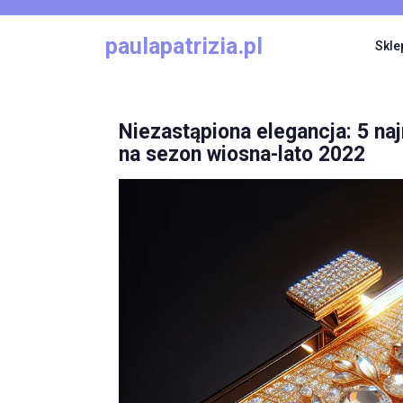
Skip
to
paulapatrizia.pl
Skle
content
Niezastąpiona elegancja: 5 n
na sezon wiosna-lato 2022