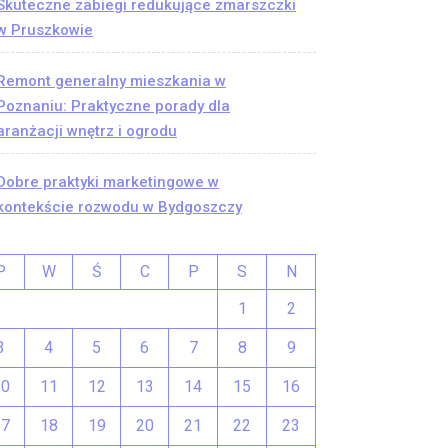
Skuteczne zabiegi redukujące zmarszczki
w Pruszkowie
Remont generalny mieszkania w
Poznaniu: Praktyczne porady dla
aranżacji wnętrz i ogrodu
Dobre praktyki marketingowe w
kontekście rozwodu w Bydgoszczy
P
W
Ś
C
P
S
N
1
2
3
4
5
6
7
8
9
10
11
12
13
14
15
16
17
18
19
20
21
22
23