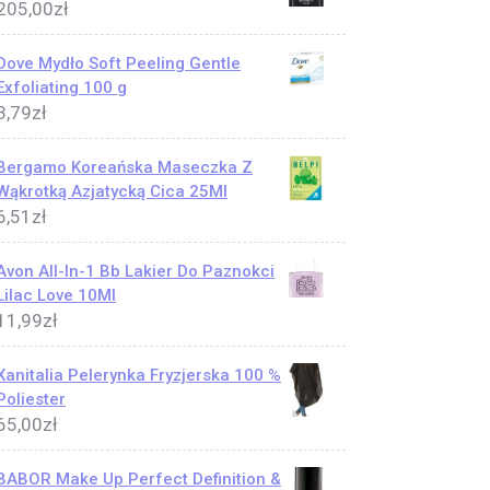
205,00
zł
Dove Mydło Soft Peeling Gentle
Exfoliating 100 g
3,79
zł
Bergamo Koreańska Maseczka Z
Wąkrotką Azjatycką Cica 25Ml
6,51
zł
Avon All-In-1 Bb Lakier Do Paznokci
Lilac Love 10Ml
11,99
zł
Xanitalia Pelerynka Fryzjerska 100 %
Poliester
65,00
zł
BABOR Make Up Perfect Definition &