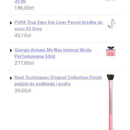
30 ml
186,00
zł
PUPA True Eyes Eye Liner Pencil Kredka do
oczu 03 Grey
43,10
zł
Giorgio Armani My Way Intense Woda
Perfumowana 50ml
277,00
zł
Real Techniques Original Collection Finish
pędzel do podkładu i pudru
39,00
zł