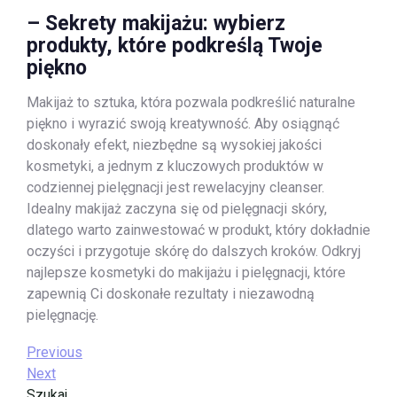
– Sekrety makijażu: wybierz
produkty, które podkreślą Twoje
piękno
Makijaż to sztuka, która pozwala podkreślić naturalne
piękno i wyrazić swoją kreatywność. Aby osiągnąć
doskonały efekt, niezbędne są wysokiej jakości
kosmetyki, a jednym z kluczowych produktów w
codziennej pielęgnacji jest rewelacyjny cleanser.
Idealny makijaż zaczyna się od pielęgnacji skóry,
dlatego warto zainwestować w produkt, który dokładnie
oczyści i przygotuje skórę do dalszych kroków. Odkryj
najlepsze kosmetyki do makijażu i pielęgnacji, które
zapewnią Ci doskonałe rezultaty i niezawodną
pielęgnację.
Nawigacja
Previous
Previous
Post
Next
Next
wpisu
Post
Szukaj