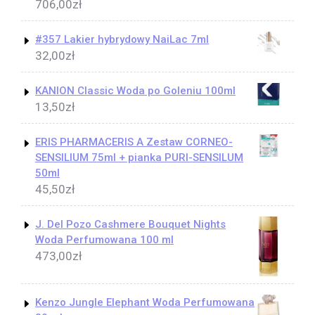
706,00
zł
#357 Lakier hybrydowy NaiLac 7ml
32,00
zł
KANION Classic Woda po Goleniu 100ml
13,50
zł
ERIS PHARMACERIS A Zestaw CORNEO-
SENSILIUM 75ml + pianka PURI-SENSILUM
50ml
45,50
zł
J. Del Pozo Cashmere Bouquet Nights
Woda Perfumowana 100 ml
473,00
zł
Kenzo Jungle Elephant Woda Perfumowana