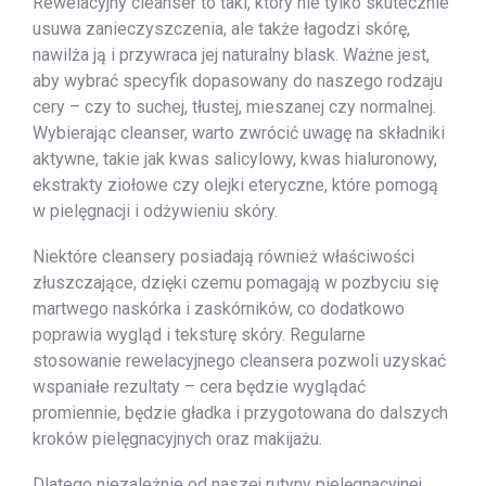
Rewelacyjny cleanser to taki, który nie tylko skutecznie
usuwa zanieczyszczenia, ale także łagodzi skórę,
nawilża ją i przywraca jej naturalny blask. Ważne jest,
aby wybrać specyfik dopasowany do naszego rodzaju
cery – czy to suchej, tłustej, mieszanej czy normalnej.
Wybierając cleanser, warto zwrócić uwagę na składniki
aktywne, takie jak kwas salicylowy, kwas hialuronowy,
ekstrakty ziołowe czy olejki eteryczne, które pomogą
w pielęgnacji i odżywieniu skóry.
Niektóre cleansery posiadają również właściwości
złuszczające, dzięki czemu pomagają w pozbyciu się
martwego naskórka i zaskórników, co dodatkowo
poprawia wygląd i teksturę skóry. Regularne
stosowanie rewelacyjnego cleansera pozwoli uzyskać
wspaniałe rezultaty – cera będzie wyglądać
promiennie, będzie gładka i przygotowana do dalszych
kroków pielęgnacyjnych oraz makijażu.
Dlatego niezależnie od naszej rutyny pielęgnacyjnej,