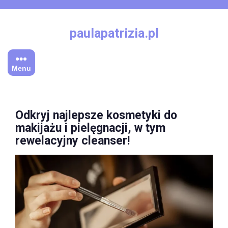
Skip
to
content
paulapatrizia.pl
Menu
Odkryj najlepsze kosmetyki do
makijażu i pielęgnacji, w tym
rewelacyjny cleanser!