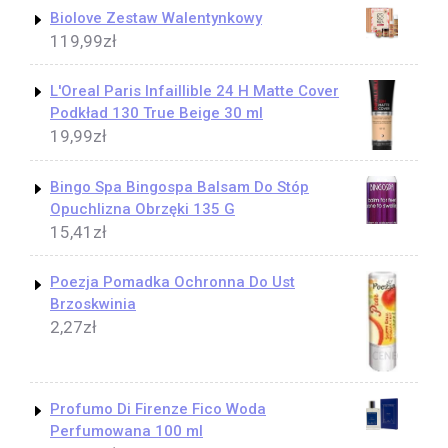
Biolove Zestaw Walentynkowy
119,99
zł
L'Oreal Paris Infaillible 24 H Matte Cover
Podkład 130 True Beige 30 ml
19,99
zł
Bingo Spa Bingospa Balsam Do Stóp
Opuchlizna Obrzęki 135 G
15,41
zł
Poezja Pomadka Ochronna Do Ust
Brzoskwinia
2,27
zł
Profumo Di Firenze Fico Woda
Perfumowana 100 ml