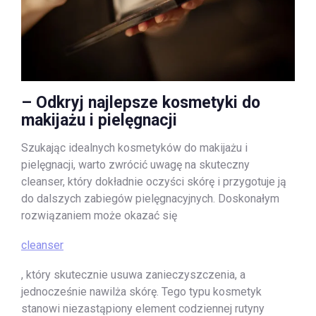
– Odkryj najlepsze kosmetyki do
makijażu i pielęgnacji
Szukając idealnych kosmetyków do makijażu i
pielęgnacji, warto zwrócić uwagę na skuteczny
cleanser, który dokładnie oczyści skórę i przygotuje ją
do dalszych zabiegów pielęgnacyjnych. Doskonałym
rozwiązaniem może okazać się
cleanser
, który skutecznie usuwa zanieczyszczenia, a
jednocześnie nawilża skórę. Tego typu kosmetyk
stanowi niezastąpiony element codziennej rutyny