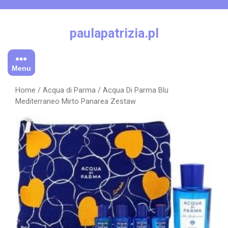
Skip
to
content
paulapatrizia.pl
Menu
Home
/
Acqua di Parma
/ Acqua Di Parma Blu
Mediterraneo Mirto Panarea Zestaw