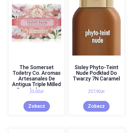
The Somerset
Sisley Phyto-Teint
Toiletry Co. Aromas
Nude Podkład Do
Artesanales De
Twarzy 7N Caramel
Antigua Triple Milled
Soap Luksusowe
23,00
zł
257,90
zł
Mydło Peony 200 G
Zobacz
Zobacz