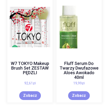
W7 TOKYO Makeup
Fluff Serum Do
Brush Set ZESTAW
Twarzy Dwufazowe
PĘDZLI
Aloes Awokado
40ml
92,61
zł
19,99
zł
Zobacz
Zobacz