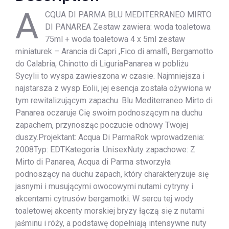
A
CQUA DI PARMA BLU MEDITERRANEO MIRTO
DI PANAREA Zestaw zawiera: woda toaletowa
75ml + woda toaletowa 4 x 5ml zestaw
miniaturek – Arancia di Capri ,Fico di amalfi, Bergamotto
do Calabria, Chinotto di LiguriaPanarea w pobliżu
Sycylii to wyspa zawieszona w czasie. Najmniejsza i
najstarsza z wysp Eolii, jej esencja została ożywiona w
tym rewitalizującym zapachu. Blu Mediterraneo Mirto di
Panarea oczaruje Cię swoim podnoszącym na duchu
zapachem, przynosząc poczucie odnowy Twojej
duszy.Projektant: Acqua Di ParmaRok wprowadzenia:
2008Typ: EDTKategoria: UnisexNuty zapachowe: Z
Mirto di Panarea, Acqua di Parma stworzyła
podnoszący na duchu zapach, który charakteryzuje się
jasnymi i musującymi owocowymi nutami cytryny i
akcentami cytrusów bergamotki. W sercu tej wody
toaletowej akcenty morskiej bryzy łączą się z nutami
jaśminu i róży, a podstawę dopełniają intensywne nuty