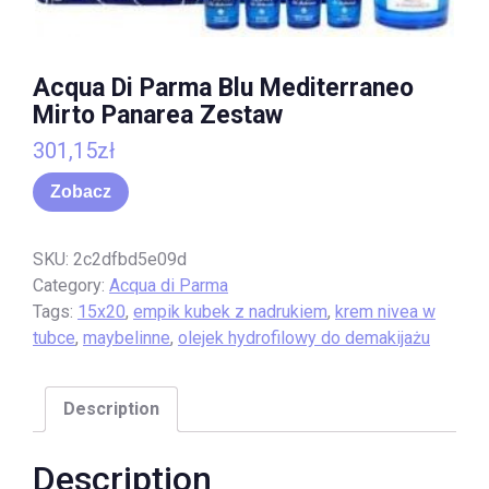
Acqua Di Parma Blu Mediterraneo
Mirto Panarea Zestaw
301,15
zł
Zobacz
SKU:
2c2dfbd5e09d
Category:
Acqua di Parma
Tags:
15x20
,
empik kubek z nadrukiem
,
krem nivea w
tubce
,
maybelinne
,
olejek hydrofilowy do demakijażu
Description
Description