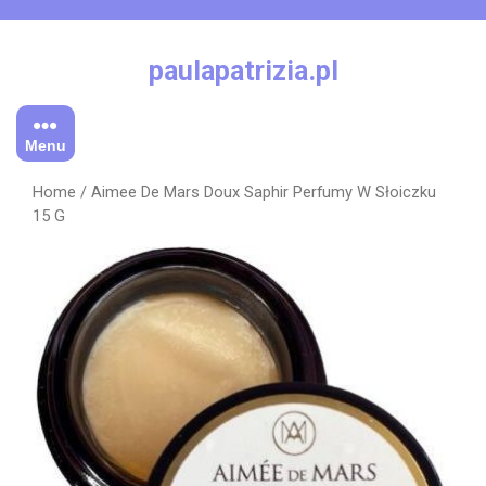
Skip
to
content
paulapatrizia.pl
Menu
Home
/ Aimee De Mars Doux Saphir Perfumy W Słoiczku
15 G