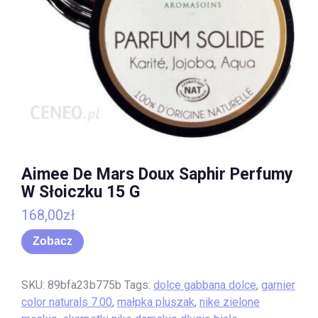
Aimee De Mars Doux Saphir Perfumy
W Słoiczku 15 G
168,00
zł
Zobacz
SKU:
89bfa23b775b
Tags:
dolce gabbana dolce
,
garnier
color naturals 7.00
,
małpka pluszak
,
nike zielone