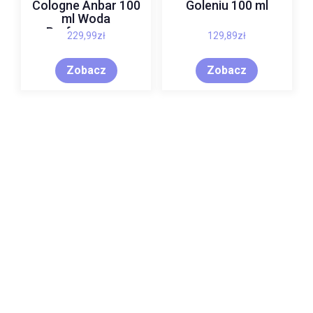
Cologne Anbar 100
Goleniu 100 ml
ml Woda
Perfumowana
229,99
zł
129,89
zł
TESTER
Zobacz
Zobacz