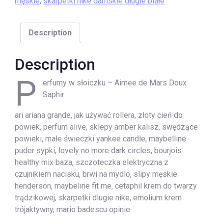
męskie
,
skarpetki nike damskie długie białe
Description
Description
P
erfumy w słoiczku – Aimee de Mars Doux
Saphir
ari ariana grande, jak używać rollera, złoty cień do
powiek, perfum alive, sklepy amber kalisz, swędzące
powieki, małe świeczki yankee candle, maybelline
puder sypki, lovely no more dark circles, bourjois
healthy mix baza, szczoteczka elektryczna z
czujnikiem nacisku, brwi na mydlo, slipy męskie
henderson, maybeline fit me, cetaphil krem do twarzy
trądzikowej, skarpetki dlugie nike, emolium krem
trójaktywny, mario badescu opinie