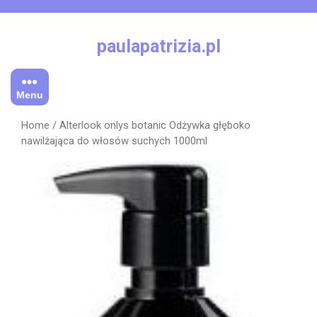
Skip
to
content
paulapatrizia.pl
Menu
Home
/ Alterlook onlys botanic Odżywka głęboko
nawilżająca do włosów suchych 1000ml