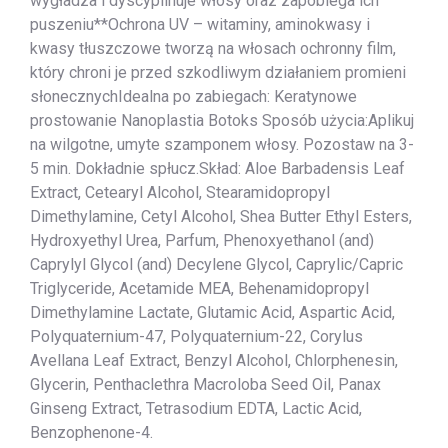
wygładza i dyscyplinuje włosy oraz zapobiega ich
puszeniu**Ochrona UV – witaminy, aminokwasy i
kwasy tłuszczowe tworzą na włosach ochronny film,
który chroni je przed szkodliwym działaniem promieni
słonecznychIdealna po zabiegach: Keratynowe
prostowanie Nanoplastia Botoks Sposób użycia:Aplikuj
na wilgotne, umyte szamponem włosy. Pozostaw na 3-
5 min. Dokładnie spłucz.Skład: Aloe Barbadensis Leaf
Extract, Cetearyl Alcohol, Stearamidopropyl
Dimethylamine, Cetyl Alcohol, Shea Butter Ethyl Esters,
Hydroxyethyl Urea, Parfum, Phenoxyethanol (and)
Caprylyl Glycol (and) Decylene Glycol, Caprylic/Capric
Triglyceride, Acetamide MEA, Behenamidopropyl
Dimethylamine Lactate, Glutamic Acid, Aspartic Acid,
Polyquaternium-47, Polyquaternium-22, Corylus
Avellana Leaf Extract, Benzyl Alcohol, Chlorphenesin,
Glycerin, Penthaclethra Macroloba Seed Oil, Panax
Ginseng Extract, Tetrasodium EDTA, Lactic Acid,
Benzophenone-4.