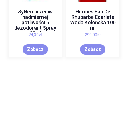
SyNeo przeciw
Hermes Eau De
nadmiernej
Rhubarbe Ecarlate
potliwości 5
Woda Kolońska 100
dezodorant Spray
ml
30ml
74,39
zł
299,00
zł
Zobacz
Zobacz