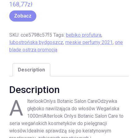
168,77
zł
Zobacz
SKU:
cce5798c57f5
Tags:
bebiko profutura
,
lubostrońska bydgoszcz
,
meskie perfumy 2021
,
one
blade ostrza promocja
Description
Description
A
lterlookOnlys Botanic Salon CareOdżywka
głęboko nawilżająca do włosów Wegańska
1000mlAlterlook Onlys Botanic Salon Care to
seria wegańskich kosmetyków do pielęgnacji
włosów.Idealnie sprawdzą się po keratynowym