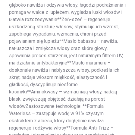
głęboko nawilża i odżywia włosy, łagodzi podrażnienia i
pomaga w walce z łupieżem, wygładza łuski włosów i
ułatwia rozczesywanie**Żeń-szeń – regeneruje
uszkodzoną strukturę włosów, stymuluje ich wzrost,
zapobiega wypadaniu, wzmacnia, chroni przed
pojawianiem się łupieżu**Masło babassu – nawilża,
natłuszcza i zmiękcza włosy oraz skórę głowy,
spowalnia proces starzenia, jest naturalnym filtrem UV,
ma działanie antybakteryjne**Masło murumuru –
doskonale nawilża i nabłyszcza włosy, podkreśla ich
skręt, nadaje włosom miękkość, elastyczność i
gładkość, dyscyplinuje niesforne
kosmyki**Aminokwasy – wzmacniają włosy, nadają
blask, zwiększają objętość, działają na porost
włosówZastosowane technologie: **Formuła
Waterless – zastępuje wodę w 91% czystym
ekstraktem z aloesu, który dogłębnie nawilża,
regeneruje i odżywia włosy**Formuła Anti-Frizz –