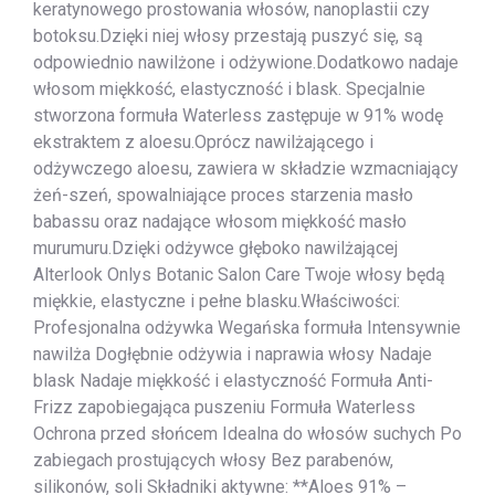
keratynowego prostowania włosów, nanoplastii czy
botoksu.Dzięki niej włosy przestają puszyć się, są
odpowiednio nawilżone i odżywione.Dodatkowo nadaje
włosom miękkość, elastyczność i blask. Specjalnie
stworzona formuła Waterless zastępuje w 91% wodę
ekstraktem z aloesu.Oprócz nawilżającego i
odżywczego aloesu, zawiera w składzie wzmacniający
żeń-szeń, spowalniające proces starzenia masło
babassu oraz nadające włosom miękkość masło
murumuru.Dzięki odżywce głęboko nawilżającej
Alterlook Onlys Botanic Salon Care Twoje włosy będą
miękkie, elastyczne i pełne blasku.Właściwości:
Profesjonalna odżywka Wegańska formuła Intensywnie
nawilża Dogłębnie odżywia i naprawia włosy Nadaje
blask Nadaje miękkość i elastyczność Formuła Anti-
Frizz zapobiegająca puszeniu Formuła Waterless
Ochrona przed słońcem Idealna do włosów suchych Po
zabiegach prostujących włosy Bez parabenów,
silikonów, soli Składniki aktywne: **Aloes 91% –