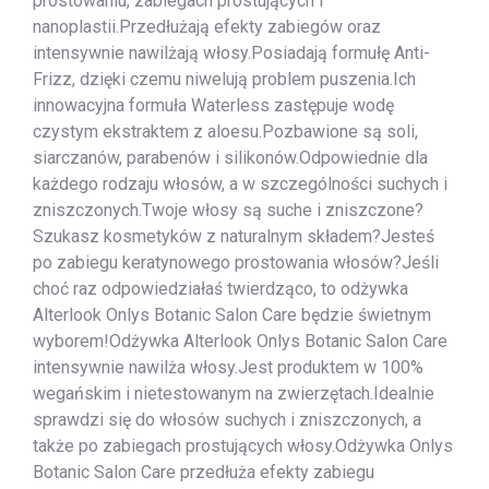
prostowaniu, zabiegach prostujących i
nanoplastii.Przedłużają efekty zabiegów oraz
intensywnie nawilżają włosy.Posiadają formułę Anti-
Frizz, dzięki czemu niwelują problem puszenia.Ich
innowacyjna formuła Waterless zastępuje wodę
czystym ekstraktem z aloesu.Pozbawione są soli,
siarczanów, parabenów i silikonów.Odpowiednie dla
każdego rodzaju włosów, a w szczególności suchych i
zniszczonych.Twoje włosy są suche i zniszczone?
Szukasz kosmetyków z naturalnym składem?Jesteś
po zabiegu keratynowego prostowania włosów?Jeśli
choć raz odpowiedziałaś twierdząco, to odżywka
Alterlook Onlys Botanic Salon Care będzie świetnym
wyborem!Odżywka Alterlook Onlys Botanic Salon Care
intensywnie nawilża włosy.Jest produktem w 100%
wegańskim i nietestowanym na zwierzętach.Idealnie
sprawdzi się do włosów suchych i zniszczonych, a
także po zabiegach prostujących włosy.Odżywka Onlys
Botanic Salon Care przedłuża efekty zabiegu