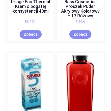
Uriage Eau Thermal
Bass Cosmetics
Krem o bogatej
Proszek Puder
konsystencji 40ml
Akrylowy Kolorowy
– 17 Różowy
Malinowy 7ml
56,07
zł
6,99
zł
Zobacz
Zobacz