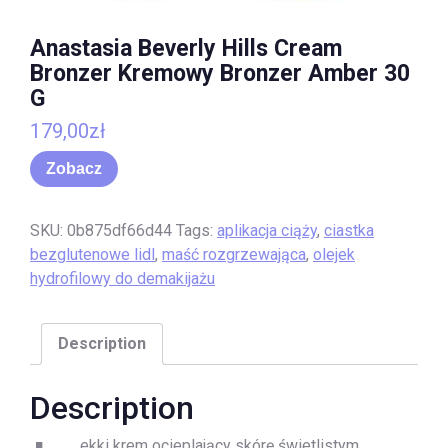
Anastasia Beverly Hills Cream
Bronzer Kremowy Bronzer Amber 30
G
179,00
zł
Zobacz
SKU:
0b875df66d44
Tags:
aplikacja ciąży
,
ciastka
bezglutenowe lidl
,
maść rozgrzewająca
,
olejek
hydrofilowy do demakijażu
Description
Description
ekki krem ocieplający skórę świetlistym