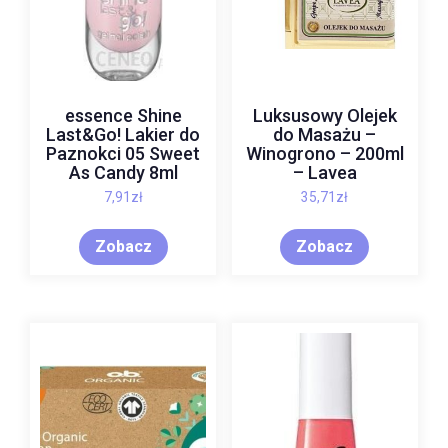
essence Shine
Luksusowy Olejek
Last&Go! Lakier do
do Masażu –
Paznokci 05 Sweet
Winogrono – 200ml
As Candy 8ml
– Lavea
7,91
zł
35,71
zł
Zobacz
Zobacz