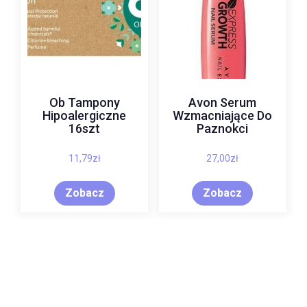
Ob Tampony
Avon Serum
Hipoalergiczne
Wzmacniające Do
16szt
Paznokci
11,79
zł
27,00
zł
Zobacz
Zobacz