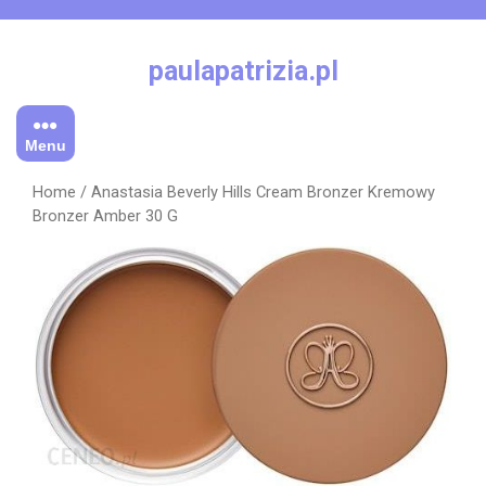
Skip
to
content
paulapatrizia.pl
Menu
Home
/ Anastasia Beverly Hills Cream Bronzer Kremowy
Bronzer Amber 30 G