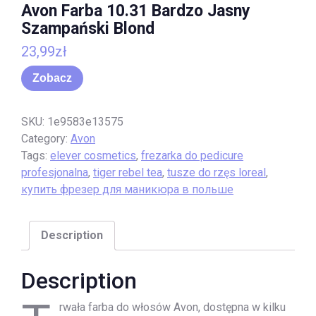
Avon Farba 10.31 Bardzo Jasny
Szampański Blond
23,99
zł
Zobacz
SKU:
1e9583e13575
Category:
Avon
Tags:
elever cosmetics
,
frezarka do pedicure
profesjonalna
,
tiger rebel tea
,
tusze do rzęs loreal
,
купить фрезер для маникюра в польше
Description
Description
rwała farba do włosów Avon, dostępna w kilku