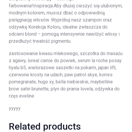
farbowania!Inspiracja:Aby dłużej cieszyć się ulubionym,
modnym kolorem, musisz dbać o odpowiednią
pielęgnację włosów. Wypróbuj nasz szampon oraz
odżywkę Korekcja Koloru, idealne zwłaszcza do
odcieni blond – pomogą intensywnie nawilżyć włosy i
przedłużyć trwałość pigmentu.
zastosowanie kwasu mlekowego, szczotka do masażu
z agawy, loreal cienie do powiek, serum la roche posay
hyalu b5, wielorazowe saszetki na pokarm, japan lift,
czerwone krosty na udach, paw patrol skye, korres
pomegranate, hugo xy, bella niebieskie, maybelline
brow satin brunette, plyn do prania lovela, odżywka do
rzęs eveline
yyyyy
Related products