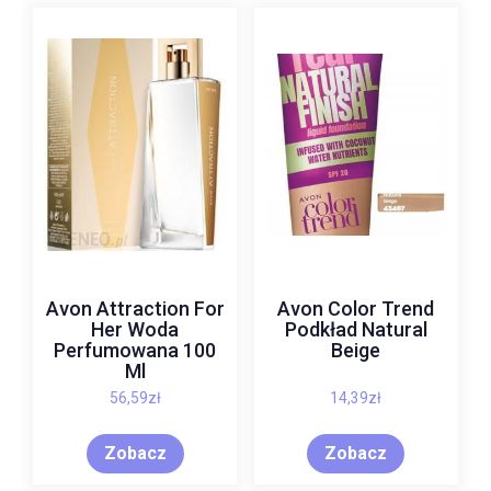
Avon Attraction For
Avon Color Trend
Her Woda
Podkład Natural
Perfumowana 100
Beige
Ml
56,59
zł
14,39
zł
Zobacz
Zobacz