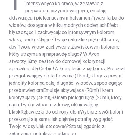
T
intensywnych kolorach, w zestawie z
preparatem przygotowującym, emulsją
aktywującą i pielęgnacyjnym balsamemTrwała farba do
włosów, dostępna w kilku modnych odcieniachEfekt:
błyszczące i zachwycające intensywnym kolorem
włosy, podkreślające Twoje naturalne pięknoChcesz,
aby Twoje włosy zachwycały zjawiskowym kolorem,
który utrzyma się naprawdę długo? W Avon
stworzyliśmy zestaw do domowej koloryzacji
specjalnie dla Ciebie!W komplecie znajdziesz:Preparat
przygotowujący do farbowania (15 ml), który zapewni
jednolity kolor na całej długości włosów, zapobiegając
przebarwieniomEmulsję aktywującą (70ml) i krem
koloryzujący (48ml),Balsam pielęgnujący (20ml), który
nada Twoim włosom zdrowy, olśniewający
blaskRękawiczki do ochrony dłoniWybierz swój kolor i
przekonaj się sama, jak pięknie potrafią wyglądać
Twoje włosy!Jak stosować?Stosuj zgodnie z
załączoną instrukcją – udanego