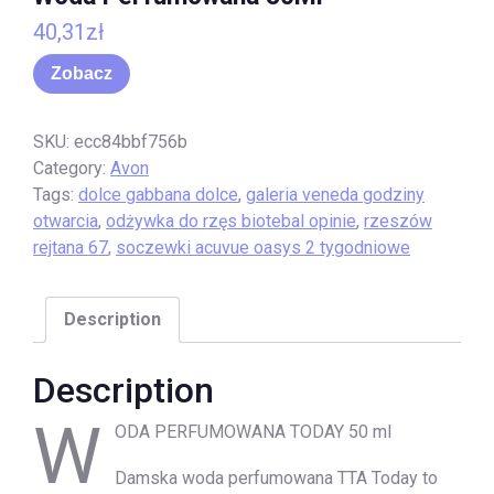
40,31
zł
Zobacz
SKU:
ecc84bbf756b
Category:
Avon
Tags:
dolce gabbana dolce
,
galeria veneda godziny
otwarcia
,
odżywka do rzęs biotebal opinie
,
rzeszów
rejtana 67
,
soczewki acuvue oasys 2 tygodniowe
Description
Description
W
ODA PERFUMOWANA TODAY 50 ml
Damska woda perfumowana TTA Today to