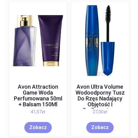
Avon Attraction
Avon Ultra Volume
Game Woda
Wodoodporny Tusz
Perfumowana 50ml
Do Rzęs Nadający
+ Balsam 150Ml
Objętość I
Podkręcający
41,57
zł
27,00
zł
Odcień Blackest
Black 10ml
Zobacz
Zobacz