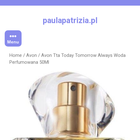
Skip
to
content
paulapatrizia.pl
Menu
Home
/
Avon
/ Avon Tta Today Tomorrow Always Woda
Perfumowana 50Ml