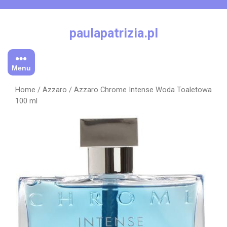
Skip
to
content
paulapatrizia.pl
Menu
Home
/
Azzaro
/ Azzaro Chrome Intense Woda Toaletowa
100 ml