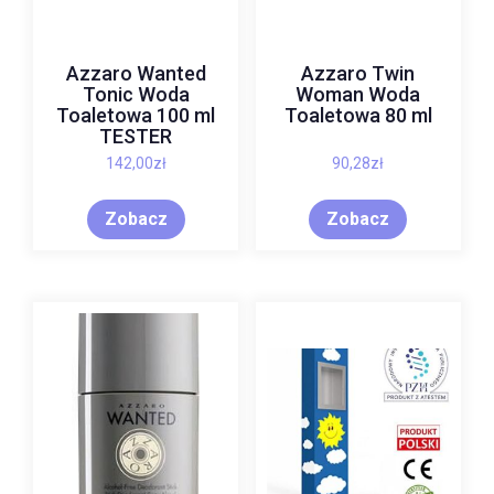
Azzaro Wanted
Azzaro Twin
Tonic Woda
Woman Woda
Toaletowa 100 ml
Toaletowa 80 ml
TESTER
142,00
zł
90,28
zł
Zobacz
Zobacz