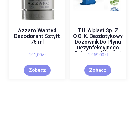
Azzaro Wanted
T.H. Alplast Sp. Z
Dezodorant Sztyft
O.O. K. Bezdotykowy
75 ml
Dozownik Do Płynu
Dezynfekcyjnego
Dziecięcy Antracyt
101,00
zł
1 969,00
zł
Ral 7016
Zobacz
Zobacz