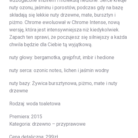
wzbogacone imbirem i molekułą hedione. Serce kreuje
nuty ozonu, jaśminu i porostów, podczas gdy na bazę
składają się lekkie nuty drzewne, mate, bursztyn i
piżmo. Chrome ewoluował w Chrome Intense, nową
wersję, która jest intensywniejsza niż kiedykolwiek.
Zapach ten sprawi, że poczujesz się silniejszy a każda
chwila będzie dla Ciebie tą wyjątkową.
nuty głowy: bergamotka, grejpfrut, imbir i hedione
nuty serca: ozonic notes, lichen i jaśmin wodny
nuty bazy: Żywica bursztynowa, piżmo, mate i nuty
drzewne
Rodzaj: woda toaletowa
Premiera: 2015
Kategoria: drzewno – przyprawowe
Cena detaliczna: 299zł