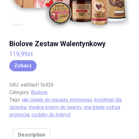
Biolove Zestaw Walentynkowy
119,99
zł
Zobacz
SKU:
ea00ad11b426
Category:
Biolove
Tags:
jaki olejek do masażu intymnego
,
krochmal dla
dziecka
,
męskie kremy do twarzy
,
one blade ostrza
promocja
,
ozdoby do hybryd
Description