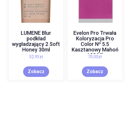
LUMENE Blur
Evelon Pro Trwała
podkład
Koloryzacja Pro
wygładzający 2 Soft
Color Nº 5.5
Honey 30ml
Kasztanowy Mahoń
100 Ml
52,93
zł
70,00
zł
Zobacz
Zobacz