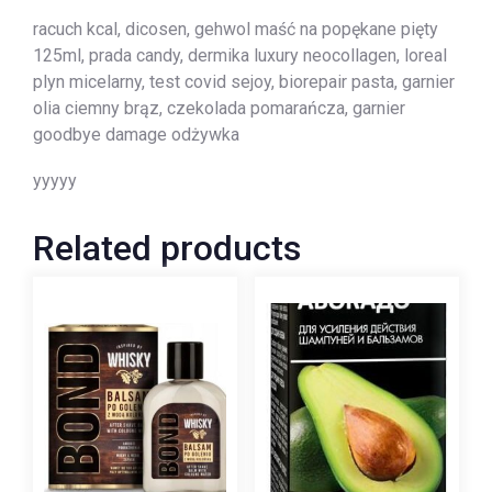
racuch kcal, dicosen, gehwol maść na popękane pięty
125ml, prada candy, dermika luxury neocollagen, loreal
plyn micelarny, test covid sejoy, biorepair pasta, garnier
olia ciemny brąz, czekolada pomarańcza, garnier
goodbye damage odżywka
yyyyy
Related products