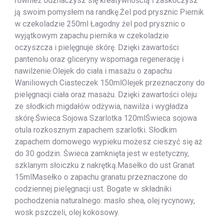
również odznaczysz się kreatywnością i zaskoczysz
ją swoim pomysłem na randkę.Żel pod prysznic Piernik
w czekoladzie 250ml Łagodny żel pod prysznic o
wyjątkowym zapachu piernika w czekoladzie
oczyszcza i pielęgnuje skórę. Dzięki zawartości
pantenolu oraz gliceryny wspomaga regenerację i
nawilżenie.Olejek do ciała i masażu o zapachu
Waniliowych Ciasteczek 150mlOlejek przeznaczony do
pielęgnacji ciała oraz masażu. Dzięki zawartości oleju
ze słodkich migdałów odżywia, nawilża i wygładza
skórę.Świeca Sojowa Szarlotka 120mlŚwieca sojowa
otula rozkosznym zapachem szarlotki. Słodkim
zapachem domowego wypieku możesz cieszyć się aż
do 30 godzin. Świeca zamknięta jest w estetyczny,
szklanym słoiczku z nakrętką.Masełko do ust Granat
15mlMasełko o zapachu granatu przeznaczone do
codziennej pielęgnacji ust. Bogate w składniki
pochodzenia naturalnego: masło shea, olej rycynowy,
wosk pszczeli, olej kokosowy.