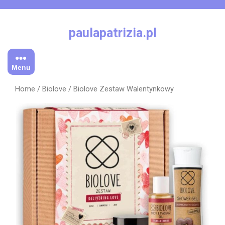
Skip
to
content
paulapatrizia.pl
Menu
Home
/
Biolove
/ Biolove Zestaw Walentynkowy