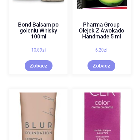
Bond Balsam po
Pharma Group
goleniu Whisky
Olejek Z Awokado
100ml
Handmade 5 ml
10,89
zł
6,20
zł
Zobacz
Zobacz