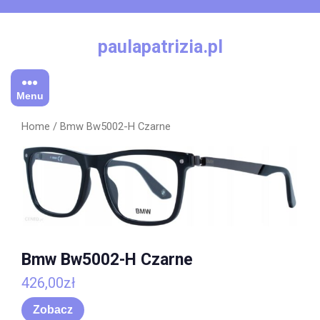
Skip
to
content
paulapatrizia.pl
Menu
Home
/ Bmw Bw5002-H Czarne
Bmw Bw5002-H Czarne
426,00
zł
Zobacz