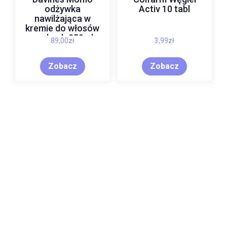
odżywka
Activ 10 tabl
nawilżająca w
kremie do włosów
suchych 250ml
89,00
zł
3,99
zł
Zobacz
Zobacz