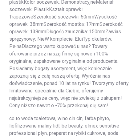
plastikKolor soczewek: DemonstracyjneMateriał
soczewek: PlastikKształt oprawki:
TrapezoweSzerokość soczewki: 50mmWysokość
oprawek: 38mmSzerokość mostka: 17mmSzerokość
oprawek: 138mmDługość zausznika: 150mmZawias
sprężynowy: NieW komplecie: EtuiTyp okularów:
PełnaDlaczego warto kupować u nas? Towary
oferowane przez naszą firmę są nowe i 100%
oryginalne, zapakowane oryginalnie od producenta.
Posiadamy bogaty asortyment, więc koniecznie
zapoznaj się z całą naszą ofertą. Wyróżnia nas
doświadczenie, ponad 10 lat na rynku! Tworzymy oferty
limitowane, specjalnie dla Ciebie, oferujemy
najatrakcyjniejsze ceny, więc nie zwlekaj z zakupem!
Ceny niższe nawet o -70% przekonaj się sam!
co to woda toaletowa, wino cin cin, farba phyto,
liofilizowane maliny lidl, be beauty, elmex sensitive
professional płyn, preparat na rybiki cukrowe, soda