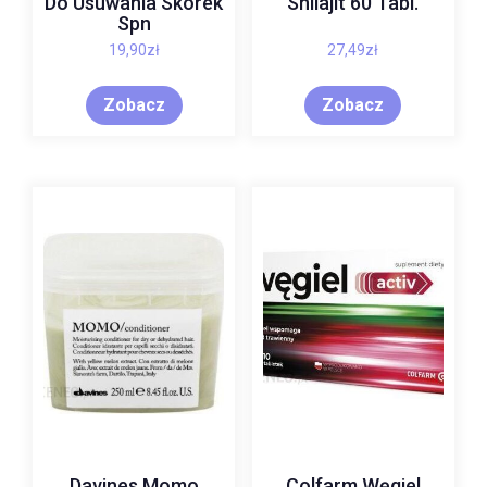
Do Usuwania Skórek
Shilajit 60 Tabl.
Spn
19,90
zł
27,49
zł
Zobacz
Zobacz
Davines Momo
Colfarm Węgiel