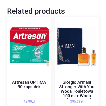
Related products
Artresan OPTIMA
Giorgio Armani
90 kapsułek
Stronger With You
Woda Toaletowa
100 ml + Woda
Toaletowa 15 ml +
18,99
zł
395,63
zł
Shower Gel 75 ml