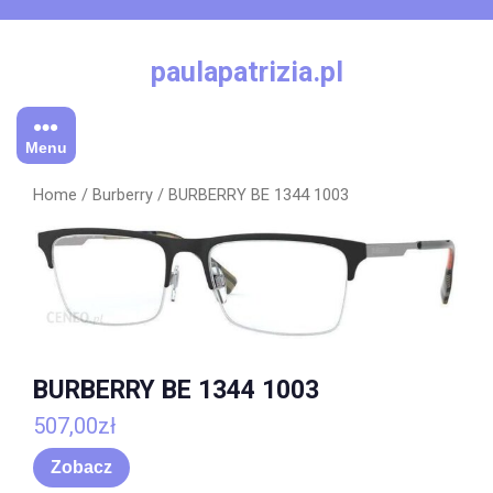
Skip
to
content
paulapatrizia.pl
Menu
Home
/
Burberry
/ BURBERRY BE 1344 1003
BURBERRY BE 1344 1003
507,00
zł
Zobacz