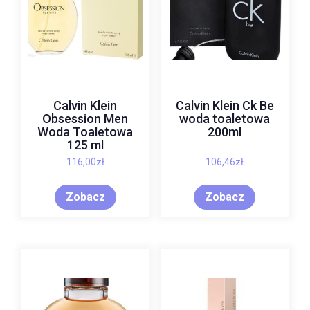
Calvin Klein
Calvin Klein Ck Be
Obsession Men
woda toaletowa
Woda Toaletowa
200ml
125 ml
116,00
zł
106,46
zł
Zobacz
Zobacz