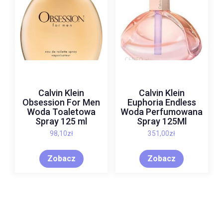
Calvin Klein
Calvin Klein
Obsession For Men
Euphoria Endless
Woda Toaletowa
Woda Perfumowana
Spray 125 ml
Spray 125Ml
98,10
zł
351,00
zł
Zobacz
Zobacz