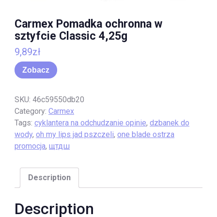
Carmex Pomadka ochronna w
sztyfcie Classic 4,25g
9,89
zł
Zobacz
SKU:
46c59550db20
Category:
Carmex
Tags:
cyklantera na odchudzanie opinie
,
dzbanek do
wody
,
oh my lips jad pszczeli
,
one blade ostrza
promocja
,
щтдш
Description
Description