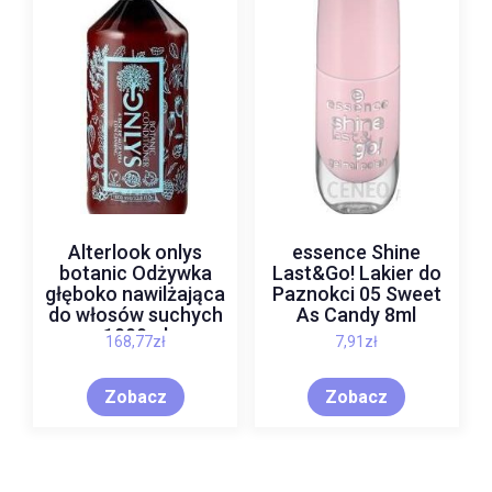
Alterlook onlys
essence Shine
botanic Odżywka
Last&Go! Lakier do
głęboko nawilżająca
Paznokci 05 Sweet
do włosów suchych
As Candy 8ml
1000ml
168,77
zł
7,91
zł
Zobacz
Zobacz