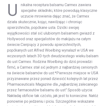
U
nikalna receptura balsamu Carmex zawiera
specjalne składniki, które powodują klasyczne
uczucie mrowienia dając znać, że Carmex
działa skutecznie, kojąc, nawilżając i chroniąc
spierzchnićte, popćkane usta. Dzićki swojej
wyjątkowości stał sić ulubionym balsamem gwiazd z
Hollywood oraz specjalistów do makijażu na całym
świecie.Cierpiący z powodu spierzchnićtych,
popćkanych ust Alfred Woelbing wynalazł w USA we
wczesnych latach 30-tych dwudziestego wieku balsam
do ust Carmex. Rodzina Woelbing do dziś prowadzi
firmć, a Carmex stał sić jednym z najbardziej cenionych
na świecie balsamów do ust.*Pierwsze miejsce w USA
przyznawane przez ponad dziesićć kolejnych lat przez
Pharmaceuticals Magazine dla „najbardziej zalecanego
przez farmaceutów balsamu do ust”.Sposób użycia:
Nakładaj obficie tak czćsto, jak jest to konieczne. Nałóż
ponownie po jedzeniu i piciu. Szczególnie wskazane