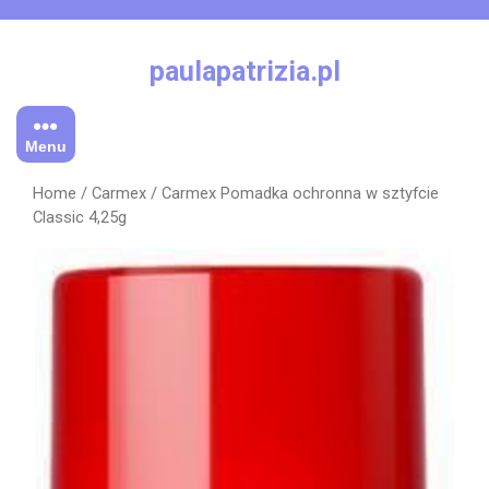
Skip
to
content
paulapatrizia.pl
Menu
Home
/
Carmex
/ Carmex Pomadka ochronna w sztyfcie
Classic 4,25g