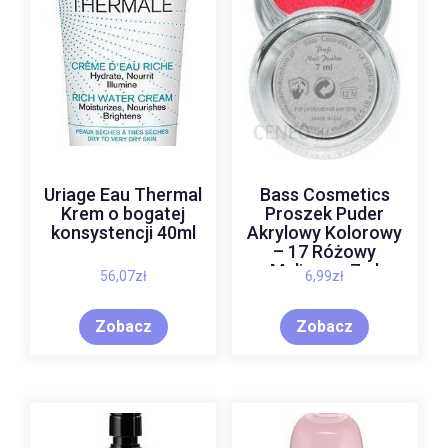
Uriage Eau Thermal
Bass Cosmetics
Krem o bogatej
Proszek Puder
konsystencji 40ml
Akrylowy Kolorowy
– 17 Różowy
Malinowy 7ml
56,07
zł
6,99
zł
Zobacz
Zobacz