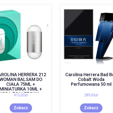
AROLINA HERRERA 212
Carolina Herrera Bad B
WOMAN BALSAM DO
Cobalt Woda
CIAŁA 75ML +
Perfumowana 50 ml
MINIATURKA 10ML +
WODA TOALETOWA –
415,00
zł
289,00
zł
100ML
Zobacz
Zobacz