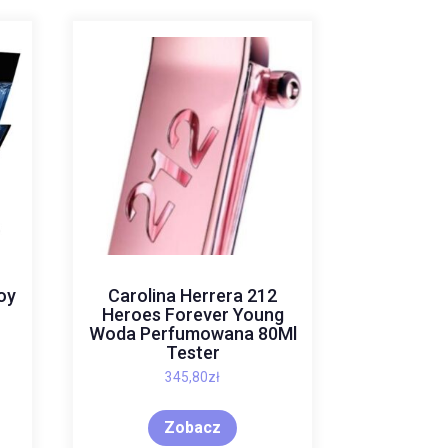
oy
Carolina Herrera 212
Heroes Forever Young
Woda Perfumowana 80Ml
Tester
345,80
zł
Zobacz