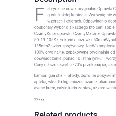
F
abrycznie nowe, oryginalne Oprawki 
gustu każdej kobiecie. Wyróżnią się
wzorach i kolorach. Odpowiednio dobr
doskonały wybór dla każdego kto ceni sobie
CzarnyKolor oprawki: CzarnyMateriał Oprawk
50-19-135Szerokość soczewki: 50mmWysok
135mmZawias sprężynowy: NieW komplecie: E
100% oryginalne, zapakowane oryginalnie od 
doświadczenie, ponad 10 lat na rynku! Tworzy
Ceny niższe nawet o -70% przekonaj się sam
kamień gua sha — efekty, фото на документы
apteka, wkładki higieniczne czarne, pharmace
avene krem, calvin klein zestaw, azzaro want
yyyyy
Related products