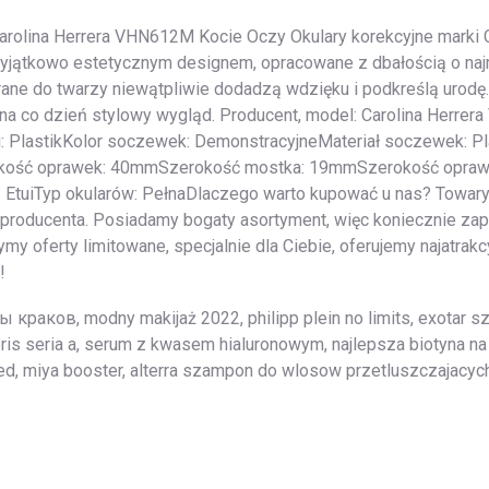
Carolina Herrera VHN612M Kocie Oczy Okulary korekcyjne marki 
 wyjątkowo estetycznym designem, opracowane z dbałością o na
ane do twarzy niewątpliwie dodadzą wdzięku i podkreślą urodę. 
 na co dzień stylowy wygląd. Producent, model: Carolina Herr
i: PlastikKolor soczewek: DemonstracyjneMateriał soczewek: Pl
ość oprawek: 40mmSzerokość mostka: 19mmSzerokość oprawe
tuiTyp okularów: PełnaDlaczego warto kupować u nas? Towary
producenta. Posiadamy bogaty asortyment, więc koniecznie zapo
my oferty limitowane, specjalnie dla Ciebie, oferujemy najatrakc
!
 краков, modny makijaż 2022, philipp plein no limits, exotar
ris seria a, serum z kwasem hialuronowym, najlepsza biotyna na
ed, miya booster, alterra szampon do wlosow przetluszczajacych s