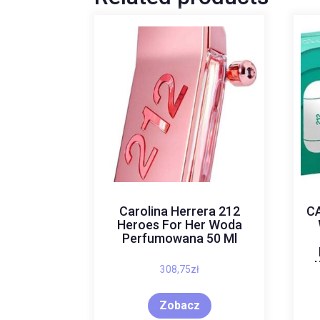
Carolina Herrera 212
C
Heroes For Her Woda
Perfumowana 50 Ml
308,75
zł
Zobacz