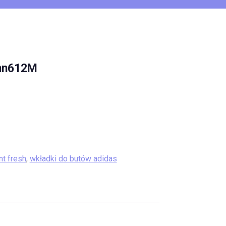
Vhn612M
nt fresh
,
wkładki do butów adidas