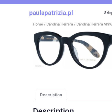
Skip
to
paulapatrizia.pl
Skle
content
Home
/
Carolina Herrera
/ Carolina Herrera Vh
Description
Description