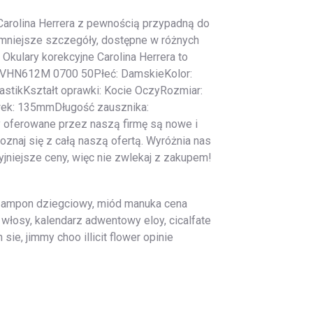
Carolina Herrera z pewnością przypadną do
jmniejsze szczegóły, dostępne w różnych
Okulary korekcyjne Carolina Herrera to
era VHN612M 0700 50Płeć: DamskieKolor:
astikKształt oprawki: Kocie OczyRozmiar:
k: 135mmDługość zausznika:
 oferowane przez naszą firmę są nowe i
znaj się z całą naszą ofertą. Wyróżnia nas
yjniejsze ceny, więc nie zwlekaj z zakupem!
 szampon dziegciowy, miód manuka cena
 włosy, kalendarz adwentowy eloy, cicalfate
ie, jimmy choo illicit flower opinie