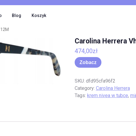
p
Blog
Koszyk
n612M
Carolina Herrera 
474,00
zł
Zobacz
SKU:
dfd95cfa96f2
Category:
Carolina Herrera
Tags:
krem nivea w tubce
,
mi