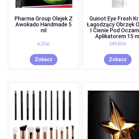
Pharma Group Olejek Z
Guinot Eye Fresh K
Awokado Handmade 5
Łagodzący Obrzęk 
ml
I Cienie Pod Oczam
Aplikatorem 15 m
6,20
zł
249,00
zł
Zobacz
Zobacz