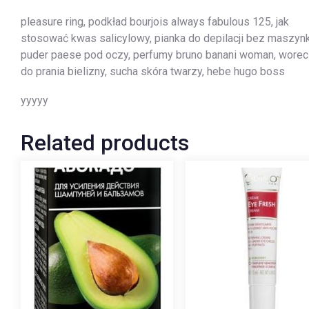
pleasure ring, podkład bourjois always fabulous 125, jak
stosować kwas salicylowy, pianka do depilacji bez maszynk
puder paese pod oczy, perfumy bruno banani woman, wore
do prania bielizny, sucha skóra twarzy, hebe hugo boss
yyyyy
Related products