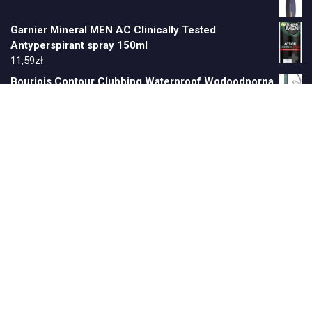
Garnier Mineral MEN AC Clinically Tested
Antyperspirant spray 150ml
11,59
zł
Bourjois Contour Clubbing Waterproof Wodoodporna
kredka do oczu 42 Gris Tecktonic
13,82
zł
zzzzz
Najnowsze produkty
Christian Lacroix Cl1111 Czerwony
245,00
zł
Perfumy Inspirowane Ferenhight Perfumetka 35 ml
11,50
zł
Contam Tampon Przy Nietrzymaniu Moczu 4 Exp 1
Szt.