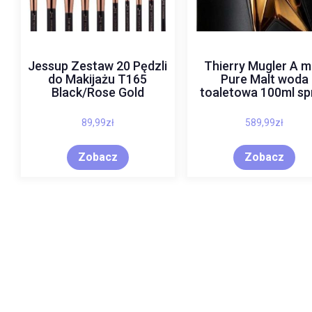
Jessup Zestaw 20 Pędzli
Thierry Mugler A 
do Makijażu T165
Pure Malt woda
Black/Rose Gold
toaletowa 100ml sp
89,99
zł
589,99
zł
Zobacz
Zobacz