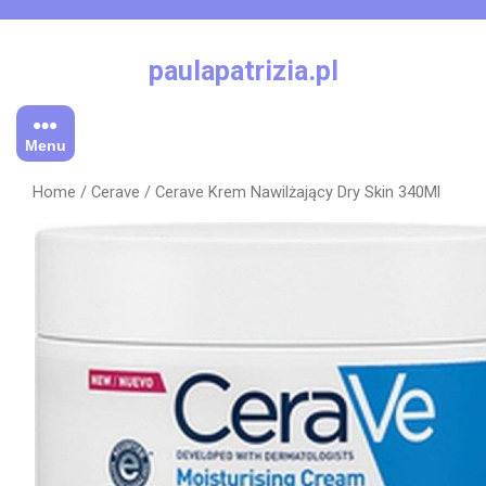
Skip
to
content
paulapatrizia.pl
Menu
Home
/
Cerave
/ Cerave Krem Nawilżający Dry Skin 340Ml