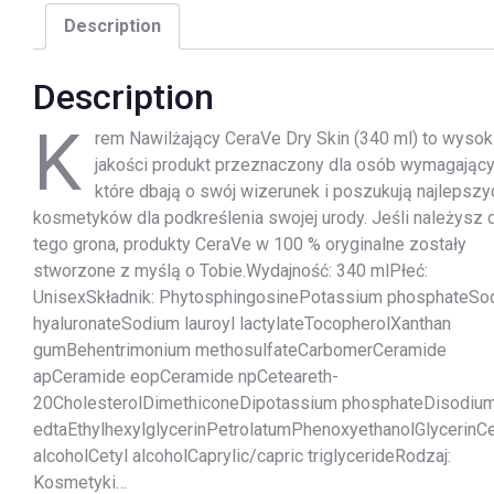
Description
Description
K
rem Nawilżający CeraVe Dry Skin (340 ml) to wysok
jakości produkt przeznaczony dla osób wymagający
które dbają o swój wizerunek i poszukują najlepszy
kosmetyków dla podkreślenia swojej urody. Jeśli należysz 
tego grona, produkty CeraVe w 100 % oryginalne zostały
stworzone z myślą o Tobie.Wydajność: 340 mlPłeć:
UnisexSkładnik: PhytosphingosinePotassium phosphateSo
hyaluronateSodium lauroyl lactylateTocopherolXanthan
gumBehentrimonium methosulfateCarbomerCeramide
apCeramide eopCeramide npCeteareth-
20CholesterolDimethiconeDipotassium phosphateDisodiu
edtaEthylhexylglycerinPetrolatumPhenoxyethanolGlycerinCe
alcoholCetyl alcoholCaprylic/capric triglycerideRodzaj:
Kosmetyki…