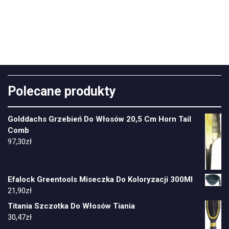
Polecane produkty
Golddachs Grzebień Do Włosów 20,5 Cm Horn Tail
Comb
97,30
zł
Efalock Greentools Miseczka Do Koloryzacji 300Ml
21,90
zł
Titania Szczotka Do Włosów Tiania
30,47
zł