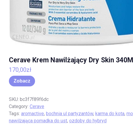
Cerave Krem Nawilżający Dry Skin 340M
170,00
zł
Zobacz
SKU:
bc3f7f89f6dc
Category:
Cerave
Tags:
aromactive
,
bochnia ul partyzantów
,
karma do kota
,
mo
nawilżająca pomadka do ust
,
ozdoby do hybryd