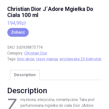
Christian Dior J´Adore Mgiełka Do
Ciała 100 ml
194,99
zł
Zobacz
SKU:
3d3938873774
Category:
Christian Dior
Tags:
bmc akcje
,
rzęsy manga
,
wrocławska 20 białystok
Description
Description
Z
mysłowa, eteryczna, romantyczna. Taka jest
perfumowana mgiełka do ciała Dior JAdore.