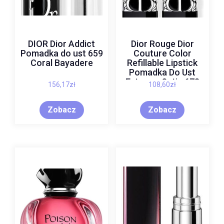
DIOR Dior Addict
Dior Rouge Dior
Pomadka do ust 659
Couture Color
Coral Bayadere
Refillable Lipstick
Pomadka Do Ust
Extreme Satin 678
156,17
zł
108,60
zł
Culte
Zobacz
Zobacz