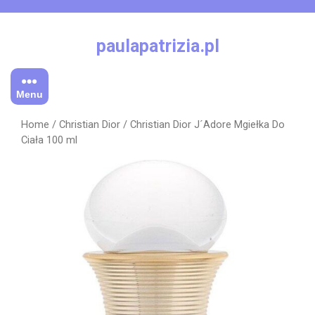
Skip
to
content
paulapatrizia.pl
Menu
Home
/
Christian Dior
/ Christian Dior J´Adore Mgiełka Do
Ciała 100 ml