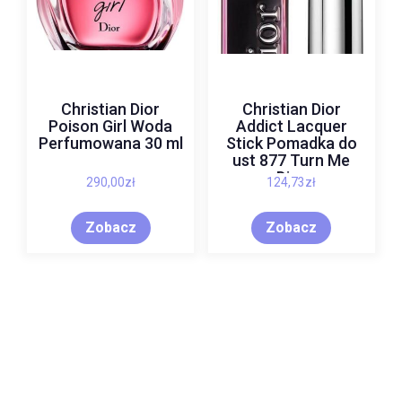
Christian Dior
Christian Dior
Poison Girl Woda
Addict Lacquer
Perfumowana 30 ml
Stick Pomadka do
ust 877 Turn Me
Dior
290,00
zł
124,73
zł
Zobacz
Zobacz