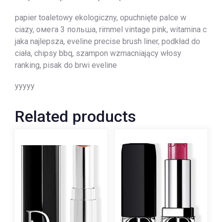
papier toaletowy ekologiczny, opuchnięte palce w
ciazy, омега 3 польша, rimmel vintage pink, witamina c
jaka najlepsza, eveline precise brush liner, podkład do
ciała, chipsy bbq, szampon wzmacniający włosy
ranking, pisak do brwi eveline
yyyyy
Related products