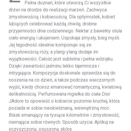
Pełna doznań, które otworzą Ci wszystkie
drzwi na drodze do realizacji marzeń. Zachwyca
zmysłowością i kobiecością. Dla optymistek, kobiet
lubiących celebrować każdą chwilę, drobne
przyjemności dnia codziennego. Nektar z bawełny otula
ciało energią i ukojeniem. Uspokaja zmysły, bieg myśli.
Jej łagodność idealnie komponuje się ze
zmysłowością róży, a ylang-ylang dodaje im
wyjątkowości. Całość jest subtelna i pełna wdzięku.
Dzięki zawartości jaśminu lekko tajemnicza i
intrygująca. Kompozycja doskonale sprawdza się do
noszenia na co dzień, a także podczas wieczornych
wyjść, kiedy chcesz emanować romantyczną, kwiatową
delikatnością. Perfumowana mgiełka do ciała Dior
JAdore to opowieść o kobiecie pozornie kruchej, która
posiada w sobie nieokiełznaną, wewnętrzną moc.
Blask emanujący na tysiące kilometrów i zmysłowość,
niemająca sobie równych. Sposób użycia: Aplikuj na
oczyszczoną, osuszoną skórę.