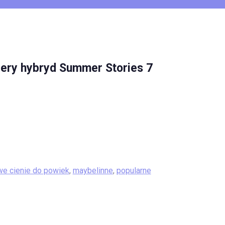
iery hybryd Summer Stories 7
e cienie do powiek
,
maybelinne
,
popularne