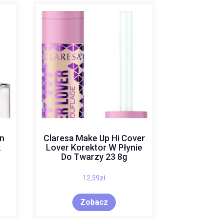
n
Claresa Make Up Hi Cover
k
Lover Korektor W Płynie
Do Twarzy 23 8g
12,59
zł
Zobacz