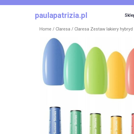
Skip
to
paulapatrizia.pl
Skle
content
Home
/
Claresa
/ Claresa Zestaw lakiery hybryd