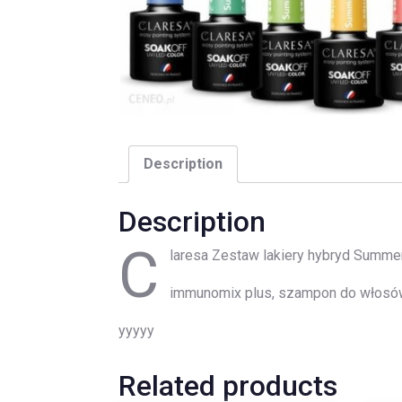
Description
Description
C
laresa Zestaw lakiery hybryd Summer
immunomix plus, szampon do włosów s
yyyyy
Related products