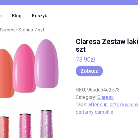
p
Blog
Koszyk
 Summer Stories 7 szt
Claresa Zestaw lak
szt
73,90
zł
Zobacz
SKU:
96adc54e2e73
Category:
Claresa
Tags:
after sun
,
brzoskwiniow
perfumy damskie