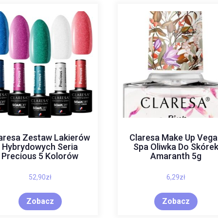
aresa Zestaw Lakierów
Claresa Make Up Vega
Hybrydowych Seria
Spa Oliwka Do Skóre
Precious 5 Kolorów
Amaranth 5g
52,90
zł
6,29
zł
Zobacz
Zobacz