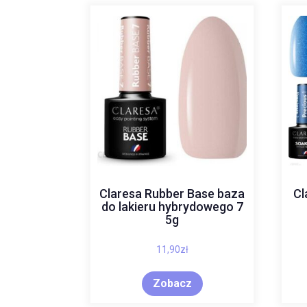
Claresa Rubber Base baza
Cl
do lakieru hybrydowego 7
5g
11,90
zł
Zobacz