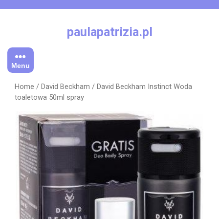
Skip
to
content
paulapatrizia.pl
Menu
Home
/
David Beckham
/ David Beckham Instinct Woda
toaletowa 50ml spray