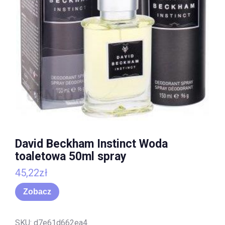
David Beckham Instinct Woda
toaletowa 50ml spray
45,22
zł
Zobacz
SKU:
d7e61d662ea4