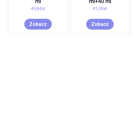
ml
ml+40 ml
49,84
zł
41,09
zł
Zobacz
Zobacz