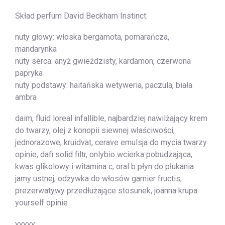
Skład perfum David Beckham Instinct:
nuty głowy: włoska bergamota, pomarańcza,
mandarynka
nuty serca: anyż gwieździsty, kardamon, czerwona
papryka
nuty podstawy: haitańska wetyweria, paczula, biała
ambra
daim, fluid loreal infallible, najbardziej nawilżający krem
do twarzy, olej z konopii siewnej właściwości,
jednorazowe, kruidvat, cerave emulsja do mycia twarzy
opinie, dafi solid filtr, onlybio wcierka pobudzająca,
kwas glikolowy i witamina c, oral b płyn do płukania
jamy ustnej, odżywka do włosów garnier fructis,
prezerwatywy przedłużające stosunek, joanna krupa
yourself opinie
yyyyy