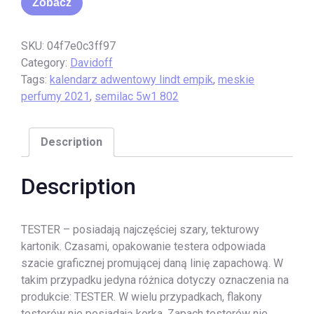
Zobacz
SKU:
04f7e0c3ff97
Category:
Davidoff
Tags:
kalendarz adwentowy lindt empik
,
meskie
perfumy 2021
,
semilac 5w1 802
Description
Description
TESTER – posiadają najczęściej szary, tekturowy
kartonik. Czasami, opakowanie testera odpowiada
szacie graficznej promującej daną linię zapachową. W
takim przypadku jedyna różnica dotyczy oznaczenia na
produkcie: TESTER. W wielu przypadkach, flakony
testerów nie posiadają korka. Zapach testerów nie