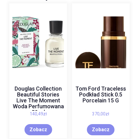
Douglas Collection
Tom Ford Traceless
Beautiful Stories
Podkład Stick 0.5
Live The Moment
Porcelain 15 G
Woda Perfumowana
50 ml
140,49
zł
370,00
zł
Zobacz
Zobacz