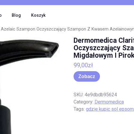
p
Blog
Koszyk
g Azelaic Szampon Oczyszczający Szampon Z Kwasem Azelainowym
Dermomedica Clari
Oczyszczający Sz
Migdałowym I Pirok
99,00
zł
Zobacz
SKU:
4e9dbdb95624
Category:
Dermomedica
Tags:
gdzie kupic sol epsom