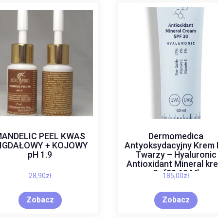
ANDELIC PEEL KWAS
Dermomedica
IGDAŁOWY + KOJOWY
Antyoksydacyjny Krem
pH 1.9
Twarzy – Hyaluronic
Antioxidant Mineral kr
Spf30 60 Ml
28,90
zł
185,00
zł
Zobacz
Zobacz