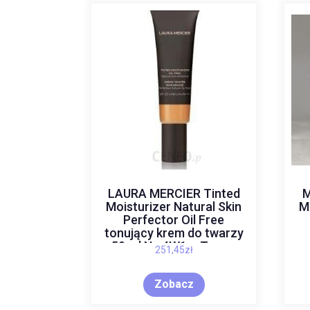
LAURA MERCIER Tinted
M
Moisturizer Natural Skin
M
Perfector Oil Free
tonujący krem do twarzy
50 ml Nr. 4W1 – Tawny
251,45
zł
Zobacz