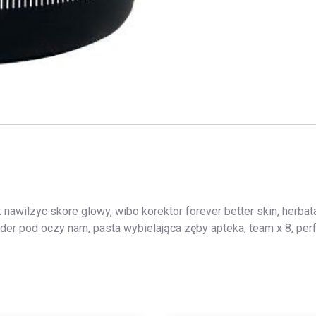
 nawilzyc skore glowy, wibo korektor forever better skin, herbat
puder pod oczy nam, pasta wybielająca zęby apteka, team x 8, per