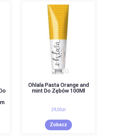
Ohlala Pasta Orange and
 Do
mint Do Zębów 100Ml
em
29,00
zł
Zobacz