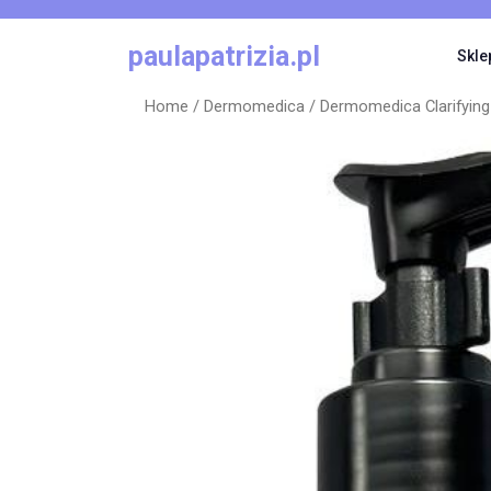
Skip
to
paulapatrizia.pl
Skle
content
Home
/
Dermomedica
/ Dermomedica Clarifyin