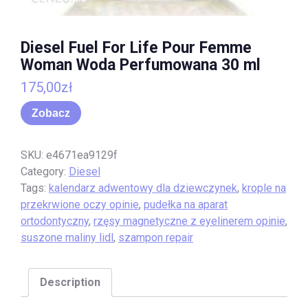
Diesel Fuel For Life Pour Femme
Woman Woda Perfumowana 30 ml
175,00
zł
Zobacz
SKU:
e4671ea9129f
Category:
Diesel
Tags:
kalendarz adwentowy dla dziewczynek
,
krople na
przekrwione oczy opinie
,
pudełka na aparat
ortodontyczny
,
rzęsy magnetyczne z eyelinerem opinie
,
suszone maliny lidl
,
szampon repair
Description