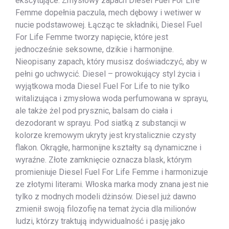
ekscytujące. Zmysłowy zapach Diesel Fuel For Life
Femme dopełnia paczula, mech dębowy i wetiwer w
nucie podstawowej. Łącząc te składniki, Diesel Fuel
For Life Femme tworzy napięcie, które jest
jednocześnie seksowne, dzikie i harmonijne.
Nieopisany zapach, który musisz doświadczyć, aby w
pełni go uchwycić. Diesel – prowokujący styl życia i
wyjątkowa moda Diesel Fuel For Life to nie tylko
witalizująca i zmysłowa woda perfumowana w sprayu,
ale także żel pod prysznic, balsam do ciała i
dezodorant w sprayu. Pod siatką z substancji w
kolorze kremowym ukryty jest krystalicznie czysty
flakon. Okrągłe, harmonijne kształty są dynamiczne i
wyraźne. Złote zamknięcie oznacza blask, którym
promieniuje Diesel Fuel For Life Femme i harmonizuje
ze złotymi literami. Włoska marka mody znana jest nie
tylko z modnych modeli dżinsów. Diesel już dawno
zmienił swoją filozofię na temat życia dla milionów
ludzi, którzy traktują indywidualność i pasję jako