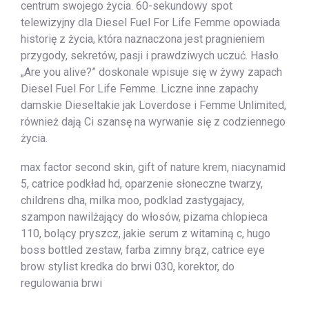
centrum swojego życia. 60-sekundowy spot
telewizyjny dla Diesel Fuel For Life Femme opowiada
historię z życia, która naznaczona jest pragnieniem
przygody, sekretów, pasji i prawdziwych uczuć. Hasło
„Are you alive?” doskonale wpisuje się w żywy zapach
Diesel Fuel For Life Femme. Liczne inne zapachy
damskie Dieseltakie jak Loverdose i Femme Unlimited,
również dają Ci szansę na wyrwanie się z codziennego
życia.
max factor second skin, gift of nature krem, niacynamid
5, catrice podkład hd, oparzenie słoneczne twarzy,
childrens dha, milka moo, podklad zastygajacy,
szampon nawilżający do włosów, pizama chlopieca
110, bolący pryszcz, jakie serum z witaminą c, hugo
boss bottled zestaw, farba zimny brąz, catrice eye
brow stylist kredka do brwi 030, korektor, do
regulowania brwi