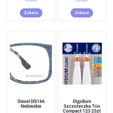
49,00
zł
85,50
zł
Zobacz
Zobacz
Diesel Dl5166
Elgydium
Niebieskie
Szczoteczka Trio
Compact 123 2Szt