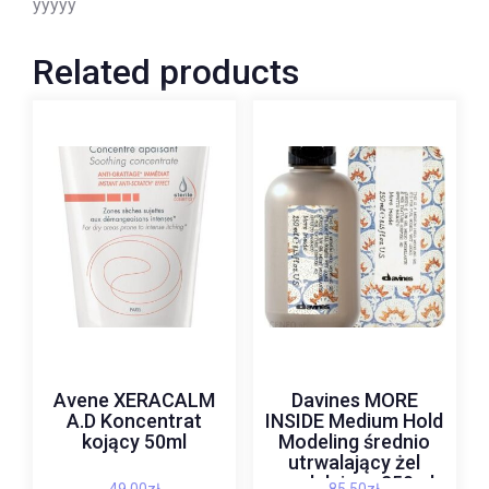
yyyyy
Related products
Avene XERACALM
Davines MORE
A.D Koncentrat
INSIDE Medium Hold
kojący 50ml
Modeling średnio
utrwalający żel
modelujący 250ml