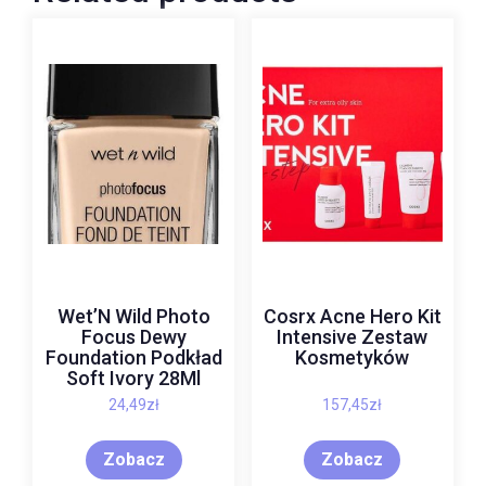
Wet’N Wild Photo
Cosrx Acne Hero Kit
Focus Dewy
Intensive Zestaw
Foundation Podkład
Kosmetyków
Soft Ivory 28Ml
24,49
zł
157,45
zł
Zobacz
Zobacz