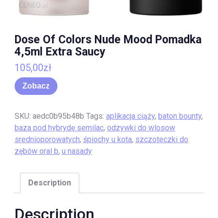
Dose Of Colors Nude Mood Pomadka
4,5ml Extra Saucy
105,00
zł
Zobacz
SKU:
aedc0b95b48b
Tags:
aplikacja ciąży
,
baton bounty
,
baza pod hybrydę semilac
,
odzywki do wlosow
srednioporowatych
,
śpiochy u kota
,
szczoteczki do
zębów oral b
,
u nasady
Description
Description