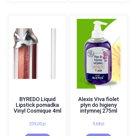
BYREDO Liquid
Alexis Viva fiolet
Lipstick pomadka
płyn do higieny
Vinyl Cosmique 4ml
intymnej 275ml
209,00
zł
9,68
zł