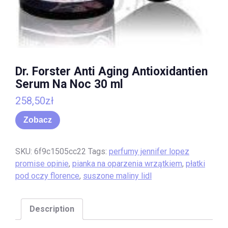
Dr. Forster Anti Aging Antioxidantien
Serum Na Noc 30 ml
258,50
zł
Zobacz
SKU:
6f9c1505cc22
Tags:
perfumy jennifer lopez
promise opinie
,
pianka na oparzenia wrzątkiem
,
płatki
pod oczy florence
,
suszone maliny lidl
Description