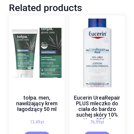
Related products
tołpa. men,
Eucerin UreaRepair
nawilżający krem
PLUS mleczko do
łagodzący 50 ml
ciała do bardzo
suchej skóry 10%
Urea 250ml
13,49
zł
76,99
zł