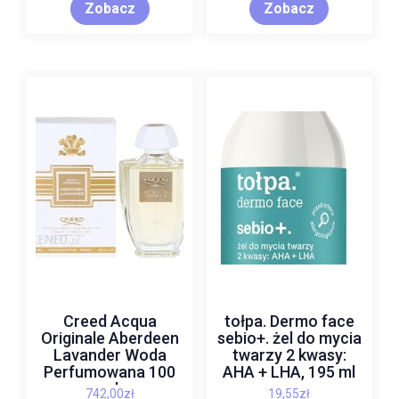
Zobacz
Zobacz
Creed Acqua
tołpa. Dermo face
Originale Aberdeen
sebio+. żel do mycia
Lavander Woda
twarzy 2 kwasy:
Perfumowana 100
AHA + LHA, 195 ml
ml
742,00
zł
19,55
zł