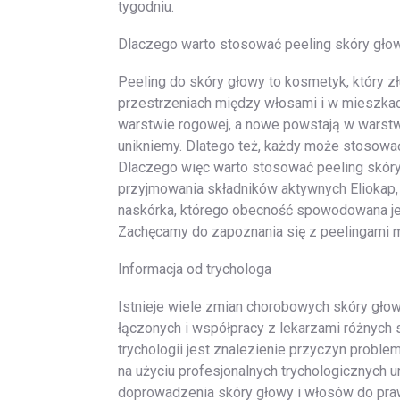
tygodniu.
Dlaczego warto stosować peeling skóry głow
Peeling do skóry głowy to kosmetyk, który z
przestrzeniach między włosami i w mieszka
warstwie rogowej, a nowe powstają w warstwie
unikniemy. Dlatego też, każdy może stosować
Dlaczego więc warto stosować peeling skóry
przyjmowania składników aktywnych Eliokap,
naskórka, którego obecność spowodowana jes
Zachęcamy do zapoznania się z peelingami mar
Informacja od trychologa
Istnieje wiele zmian chorobowych skóry głow
łączonych i współpracy z lekarzami różnych s
trychologii jest znalezienie przyczyn proble
na użyciu profesjonalnych trychologicznych 
doprowadzenia skóry głowy i włosów do prawi