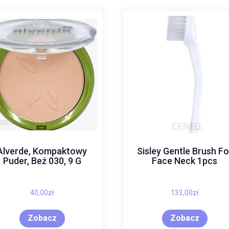
Alverde, Kompaktowy
Sisley Gentle Brush Fo
Puder, Beż 030, 9 G
Face Neck 1pcs
40,00
zł
133,00
zł
Zobacz
Zobacz