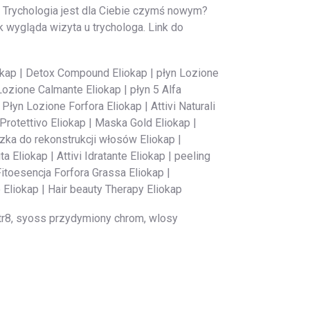
 Trychologia jest dla Ciebie czymś nowym?
k wygląda wizyta u trychologa. Link do
iokap | Detox Compound Eliokap | płyn Lozione
Lozione Calmante Eliokap | płyn 5 Alfa
łyn Lozione Forfora Eliokap | Attivi Naturali
Protettivo Eliokap | Maska Gold Eliokap |
zka do rekonstrukcji włosów Eliokap |
 Eliokap | Attivi Idratante Eliokap | peeling
itoesencja Forfora Grassa Eliokap |
o Eliokap | Hair beauty Therapy Eliokap
str8, syoss przydymiony chrom, wlosy