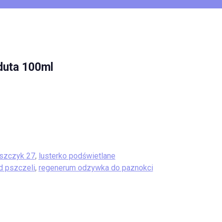
duta 100ml
yszczyk 27
,
lusterko podświetlane
ad pszczeli
,
regenerum odzywka do paznokci