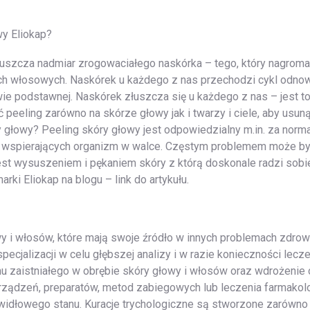
y Eliokap?
łuszcza nadmiar zrogowaciałego naskórka – tego, który nagroma
ch włosowych. Naskórek u każdego z nas przechodzi cykl odnow
 podstawnej. Naskórek złuszcza się u każdego z nas – jest to n
 peeling zarówno na skórze głowy jak i twarzy i ciele, aby usu
 głowy? Peeling skóry głowy jest odpowiedzialny m.in. za norm
 wspierających organizm w walce. Częstym problemem może być
t wysuszeniem i pękaniem skóry z którą doskonale radzi sobie
ki Eliokap na blogu – link do artykułu.
y i włosów, które mają swoje źródło w innych problemach zdrow
pecjalizacji w celu głębszej analizy i w razie konieczności lec
mu zaistniałego w obrębie skóry głowy i włosów oraz wdrożenie o
urządzeń, preparatów, metod zabiegowych lub leczenia farmakol
dłowego stanu. Kuracje trychologiczne są stworzone zarówno dl