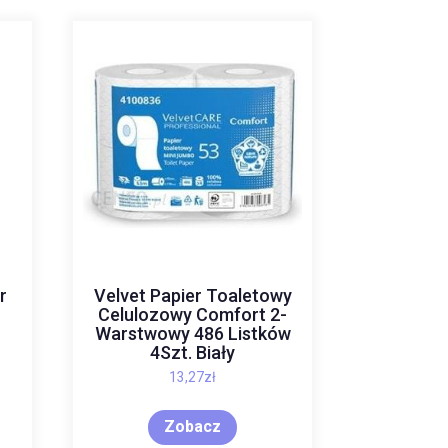
r
Velvet Papier Toaletowy
Celulozowy Comfort 2-
Warstwowy 486 Listków
4Szt. Biały
13,27
zł
Zobacz