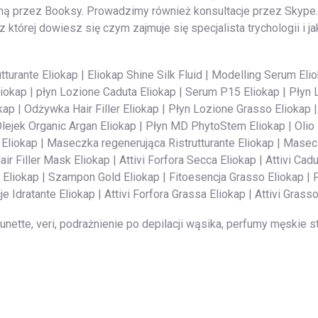
zną przez Booksy. Prowadzimy również konsultacje przez Skype.
której dowiesz się czym zajmuje się specjalista trychologii i ja
tturante Eliokap | Eliokap Shine Silk Fluid | Modelling Serum El
liokap | płyn Lozione Caduta Eliokap | Serum P15 Eliokap | Płyn 
p | Odżywka Hair Filler Eliokap | Płyn Lozione Grasso Eliokap | P
Olejek Organic Argan Eliokap | Płyn MD PhytoStem Eliokap | Olio 
 Eliokap | Maseczka regenerująca Ristrutturante Eliokap | Masec
Filler Mask Eliokap | Attivi Forfora Secca Eliokap | Attivi Caduta
Eliokap | Szampon Gold Eliokap | Fitoesencja Grasso Eliokap | F
e Idratante Eliokap | Attivi Forfora Grassa Eliokap | Attivi Grass
unette, veri, podrażnienie po depilacji wąsika, perfumy męskie 