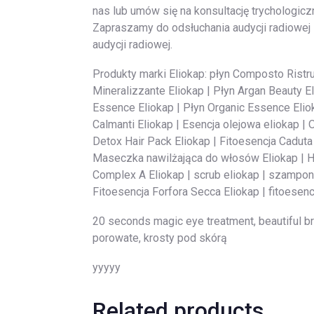
nas lub umów się na konsultację trychologic
Zapraszamy do odsłuchania audycji radiowej z 
audycji radiowej.
Produkty marki Eliokap: płyn Composto Ristru
Mineralizzante Eliokap | Płyn Argan Beauty E
Essence Eliokap | Płyn Organic Essence Elioka
Calmanti Eliokap | Esencja olejowa eliokap | 
Detox Hair Pack Eliokap | Fitoesencja Caduta
Maseczka nawilżająca do włosów Eliokap | Hair 
Complex A Eliokap | scrub eliokap | szampon 
Fitoesencja Forfora Secca Eliokap | fitoesencj
20 seconds magic eye treatment, beautiful br
porowate, krosty pod skórą
yyyyy
Related products