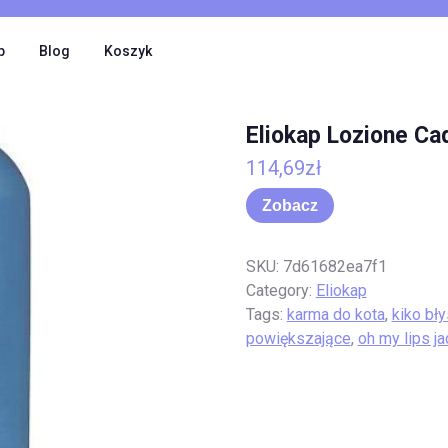
p
Blog
Koszyk
Eliokap Lozione Ca
114,69
zł
Zobacz
SKU:
7d61682ea7f1
Category:
Eliokap
Tags:
karma do kota
,
kiko bł
powiększające
,
oh my lips j