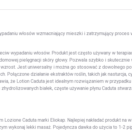
 wypadaniu włosów wzmacniający mieszki i zatrzymujący proce
zeciw wypadaniu włosów. Produkt jest często używany w terapia
o domowej pielęgnacji skóry głowy. Pozwala szybko i skuteczn
 wzrost. Jest uniwersalny i można go stosować z dowolnego p
. Połączone działanie ekstraktów roślin, takich jak nasturcja, c
rawia, że Lotion Caduta jest idealnym rozwiązaniem w przypa
 zhydrolizowanych białek, częste używanie płynu Caduta stwarz
 Lozione Caduta marki Eliokap. Najlepiej nakładać produkt na 
zym wykonaj lekki masaż. Pojedyncza dawka do użycia to 1-2 pi