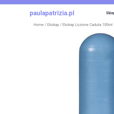
Skip
to
paulapatrizia.pl
Skle
content
Home
/
Eliokap
/ Eliokap Lozione Caduta 100ml