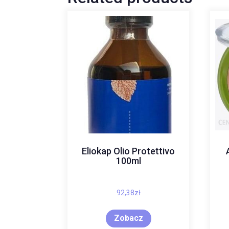
Eliokap Olio Protettivo
100ml
92,38
zł
Zobacz