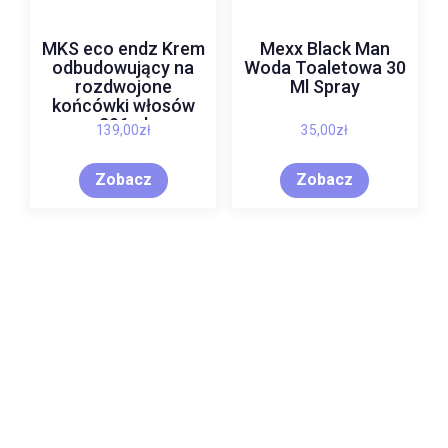
MKS eco endz Krem
Mexx Black Man
odbudowujący na
Woda Toaletowa 30
rozdwojone
Ml Spray
końcówki włosów
296ml
139,00
zł
35,00
zł
Zobacz
Zobacz