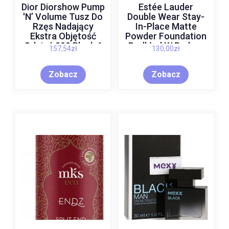
Dior Diorshow Pump
Estée Lauder
'N’ Volume Tusz Do
Double Wear Stay-
Rzęs Nadający
In-Place Matte
Ekstra Objętość
Powder Foundation
Odcień 090 Black 6
Podkład W Pudrze
157,54
zł
130,00
zł
Ml
Spf 10 Odcień
Pebble 12 G
Zobacz
Zobacz