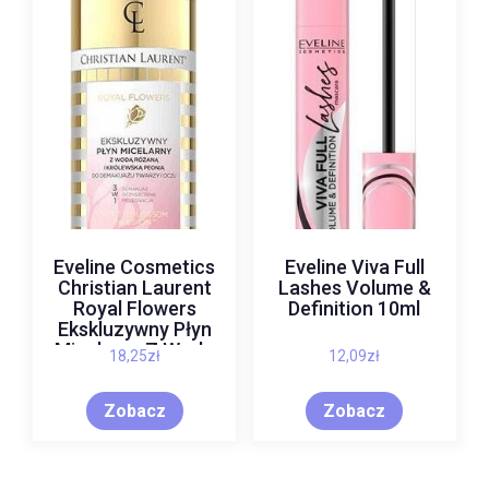
Eveline Cosmetics
Eveline Viva Full
Christian Laurent
Lashes Volume &
Royal Flowers
Definition 10ml
Ekskluzywny Płyn
Micelarny Z Wodą
18,25
zł
12,09
zł
Różaną I Królewską
Peonią 3 W 1 500 Ml
Zobacz
Zobacz