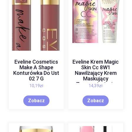
Eveline Cosmetics
Eveline Krem Magic
Make A Shape
Skin Cc 8W1
Konturówka Do Ust
Nawilżający Krem
02 7 G
Maskujący
Zaczerwienienia
10,19
zł
14,39
zł
50Ml
Zobacz
Zobacz