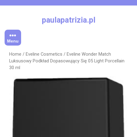
Skip
to
content
paulapatrizia.pl
Menu
Home
/
Eveline Cosmetics
/ Eveline Wonder Match
Luksusowy Podkład Dopasowujący Się 05 Light Porcellain
30 ml