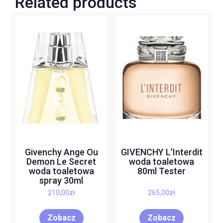
Related products
Givenchy Ange Ou
GIVENCHY L’Interdit
Demon Le Secret
woda toaletowa
woda toaletowa
80ml Tester
spray 30ml
210,00
zł
265,00
zł
Zobacz
Zobacz