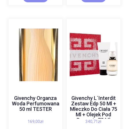
Givenchy Organza
Givenchy L´Interdit
Woda Perfumowana
Zestaw Edp 50 Ml +
50 ml TESTER
Mleczko Do Ciała 75
Ml + Olejek Pod
Prysznic 75 Ml
169,00
zł
340,71
zł