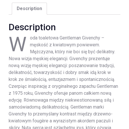
Description
Description
W
oda toaletowa Gentleman Givenchy –
męskość z kwiatowym powiewem.
Mężczyzna, który nie boi się być delikatny.
Nowa wizja męskiej elegancji. Givenchy prezentuje
nową wizję męskiej elegancji: poszanowanie tradycji,
delikatność, towarzyskość i dobry smak idą krok w
krok ze śmiałością, entuzjazmem i spontanicznością.
Czerpiąc inspirację z oryginalnego zapachu Gentleman
z 1975 roku, Givenchy oferuje panom całkiem nową
edycję. Równowaga między niekwestionowaną siłą i
samoświadomą delikatnością. Gentleman marki
Givenchy to przemyślany kontrast między drzewno-
kwiatowym fougère a wyrazistym akordem paczuli i
skóry. Nutą serca jest szlachetny irys, który ożywia