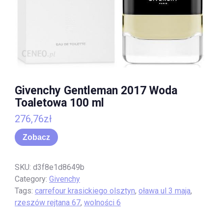
Givenchy Gentleman 2017 Woda
Toaletowa 100 ml
276,76
zł
Zobacz
SKU:
d3f8e1d8649b
Category:
Givenchy
Tags:
carrefour krasickiego olsztyn
,
oława ul 3 maja
,
rzeszów rejtana 67
,
wolności 6