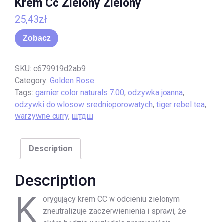
Krem Cc Zielony Zielony
25,43
zł
Zobacz
SKU:
c679919d2ab9
Category:
Golden Rose
Tags:
garnier color naturals 7.00
,
odzywka joanna
,
odzywki do wlosow srednioporowatych
,
tiger rebel tea
,
warzywne curry
,
щтдш
Description
Description
K
orygujący krem CC w odcieniu zielonym
zneutralizuje zaczerwienienia i sprawi, że