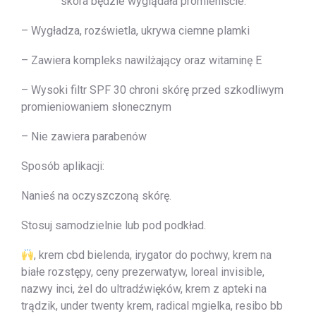
skóra będzie wyglądała promieniście.
– Wygładza, rozświetla, ukrywa ciemne plamki
– Zawiera kompleks nawilżający oraz witaminę E
– Wysoki filtr SPF 30 chroni skórę przed szkodliwym
promieniowaniem słonecznym
– Nie zawiera parabenów
Sposób aplikacji:
Nanieś na oczyszczoną skórę.
Stosuj samodzielnie lub pod podkład.
, krem cbd bielenda, irygator do pochwy, krem na
białe rozstępy, ceny prezerwatyw, loreal invisible,
nazwy inci, żel do ultradźwięków, krem z apteki na
trądzik, under twenty krem, radical mgielka, resibo bb