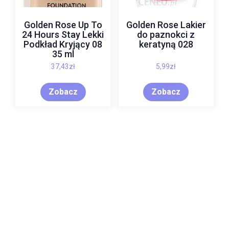
Golden Rose Up To
Golden Rose Lakier
24 Hours Stay Lekki
do paznokci z
Podkład Kryjący 08
keratyną 028
35 ml
37,43
zł
5,99
zł
Zobacz
Zobacz