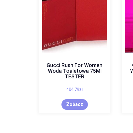
Gucci Rush For Women
Woda Toaletowa 75Ml
W
TESTER
404,79
zł
Zobacz