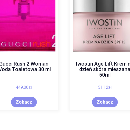
Gucci Rush 2 Woman
Iwostin Age Lift Krem 
oda Toaletowa 30 ml
dzień skóra mieszan
50ml
449,00
zł
51,12
zł
Zobacz
Zobacz