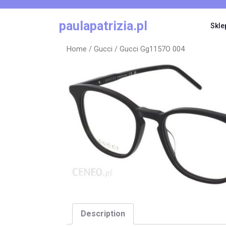
Skip
to
paulapatrizia.pl
Skle
content
Home
/
Gucci
/ Gucci Gg1157O 004
Description