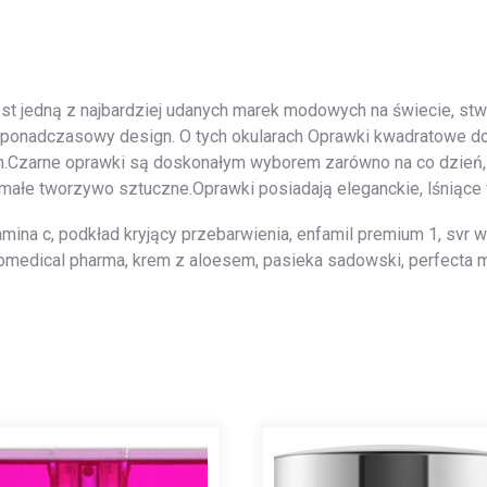
est jedną z najbardziej udanych marek modowych na świecie, stw
 i ponadczasowy design. O tych okularach Oprawki kwadratowe 
h.Czarne oprawki są doskonałym wyborem zarówno na co dzień, j
rzymałe tworzywo sztuczne.Oprawki posiadają eleganckie, lśniąc
amina c, podkład kryjący przebarwienia, enfamil premium 1, svr
biomedical pharma, krem z aloesem, pasieka sadowski, perfecta