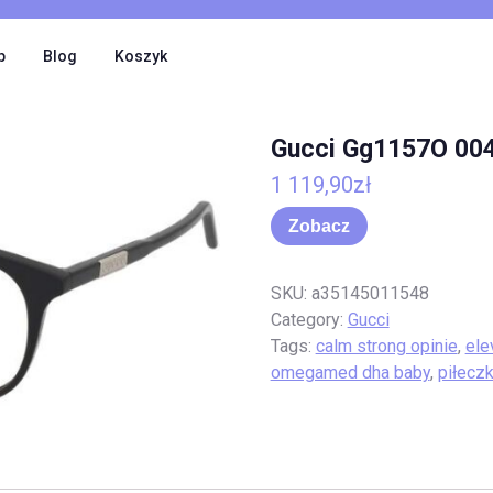
p
Blog
Koszyk
Gucci Gg1157O 00
1 119,90
zł
Zobacz
SKU:
a35145011548
Category:
Gucci
Tags:
calm strong opinie
,
ele
omegamed dha baby
,
piłecz