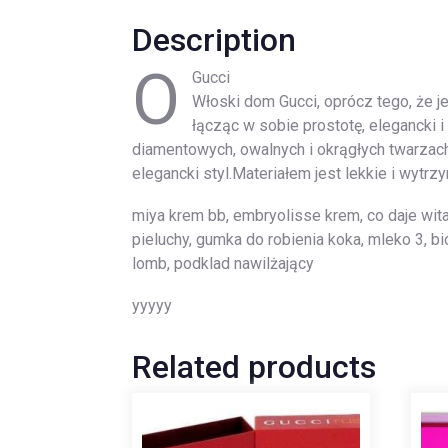
Description
O
Gucci
Włoski dom Gucci, oprócz tego, że j
łącząc w sobie prostotę, elegancki
diamentowych, owalnych i okrągłych twarzac
elegancki styl.Materiałem jest lekkie i wyt
miya krem bb, embryolisse krem, co daje wit
pieluchy, gumka do robienia koka, mleko 3, 
lomb, podklad nawilżający
yyyyy
Related products