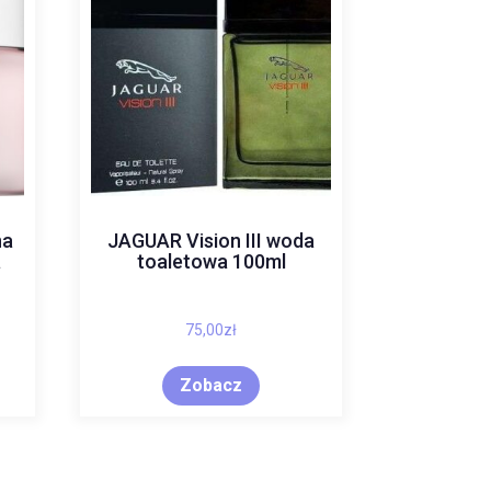
na
JAGUAR Vision III woda
a
toaletowa 100ml
75,00
zł
Zobacz