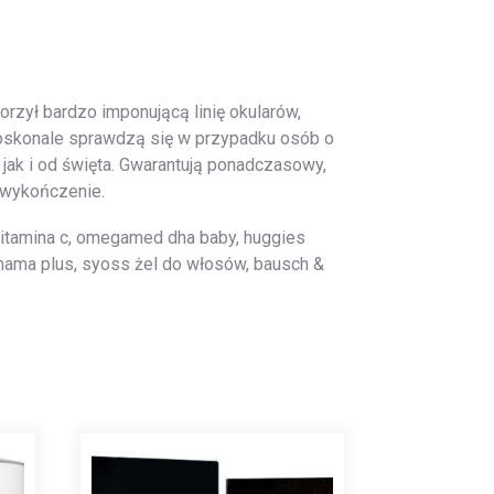
orzył bardzo imponującą linię okularów,
doskonale sprawdzą się w przypadku osób o
ak i od święta. Gwarantują ponadczasowy,
e wykończenie.
 witamina c, omegamed dha baby, huggies
 mama plus, syoss żel do włosów, bausch &