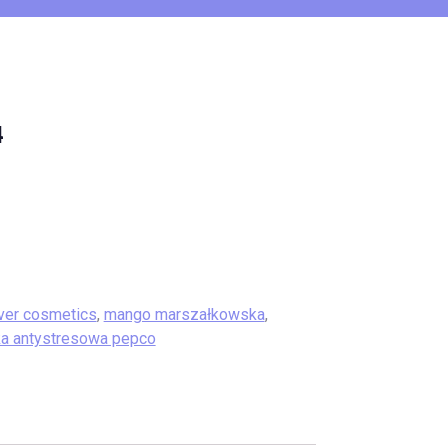
4
ver cosmetics
,
mango marszałkowska
,
ka antystresowa pepco