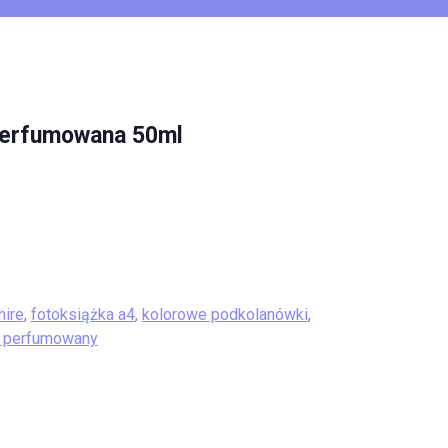
 perfumowana 50ml
hire
,
fotoksiążka a4
,
kolorowe podkolanówki
,
r perfumowany