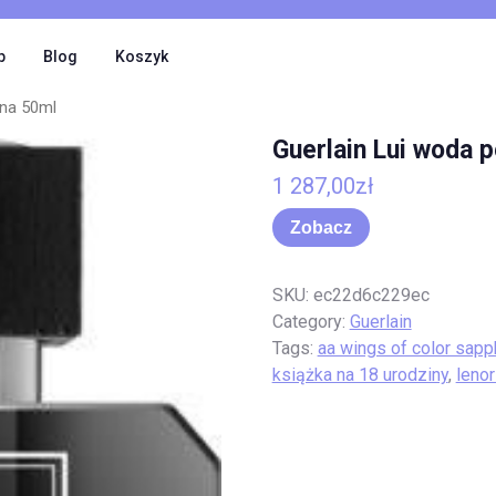
p
Blog
Koszyk
ana 50ml
Guerlain Lui woda
1 287,00
zł
Zobacz
SKU:
ec22d6c229ec
Category:
Guerlain
Tags:
aa wings of color sapp
książka na 18 urodziny
,
leno