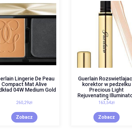
erlain Lingerie De Peau
Guerlain Rozswietlaja
Compact Mat Alive
korektor w pedzelku
dkład 04W Medium Gold
Precious Light
Rejuvenating Illuminat
02
260,29
zł
163,54
zł
Zobacz
Zobacz