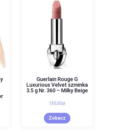
cy
Guerlain Rouge G
Luxurious Velvet szminka
3.5 g Nr. 360 – Milky Beige
or
130,00
zł
Zobacz