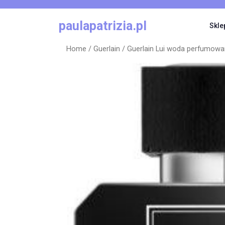
Skip
to
paulapatrizia.pl
Skle
content
Home
/
Guerlain
/ Guerlain Lui woda perfumow