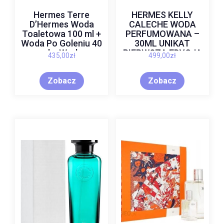
Hermes Terre
HERMES KELLY
D’Hermes Woda
CALECHE WODA
Toaletowa 100 ml +
PERFUMOWANA –
Woda Po Goleniu 40
30ML UNIKAT
ml + Woda
PIERWSZA EDYCJA
435,00
zł
499,00
zł
Toaletowa 12,5 ml
Zobacz
Zobacz