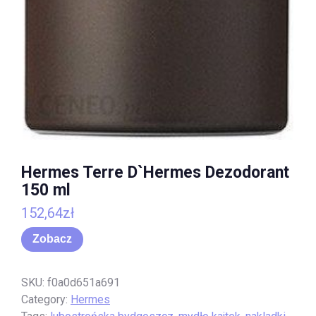
Hermes Terre D`Hermes Dezodorant
150 ml
152,64
zł
Zobacz
SKU:
f0a0d651a691
Category:
Hermes