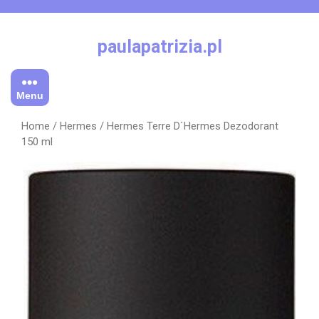
Skip
to
content
paulapatrizia.pl
Menu
Home
/
Hermes
/ Hermes Terre D`Hermes Dezodorant
150 ml