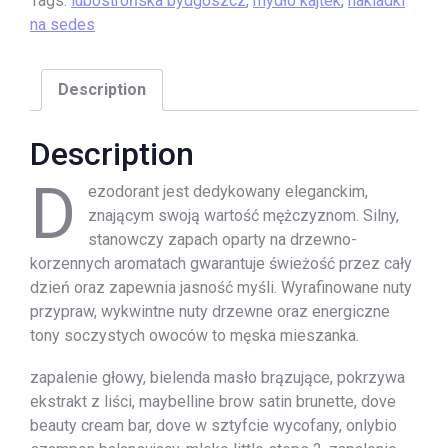
Tags:
lubostrońska bydgoszcz
,
mydło kajtek
,
nakladki
na sedes
Description
Description
D
ezodorant jest dedykowany eleganckim,
znającym swoją wartość mężczyznom. Silny,
stanowczy zapach oparty na drzewno-
korzennych aromatach gwarantuje świeżość przez cały
dzień oraz zapewnia jasność myśli. Wyrafinowane nuty
przypraw, wykwintne nuty drzewne oraz energiczne
tony soczystych owoców to męska mieszanka.
zapalenie głowy, bielenda masło brązujące, pokrzywa
ekstrakt z liści, maybelline brow satin brunette, dove
beauty cream bar, dove w sztyfcie wycofany, onlybio