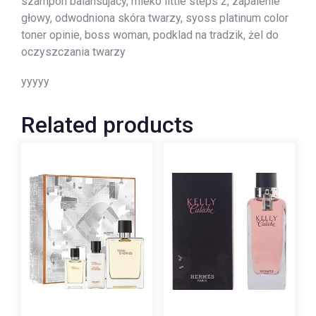
szampon balansujacy, mleko little steps 2, zapalenie
głowy, odwodniona skóra twarzy, syoss platinum color
toner opinie, boss woman, podklad na tradzik, żel do
oczyszczania twarzy
yyyyy
Related products