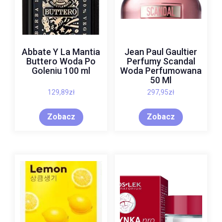
Abbate Y La Mantia
Jean Paul Gaultier
Buttero Woda Po
Perfumy Scandal
Goleniu 100 ml
Woda Perfumowana
50 Ml
129,89
zł
297,95
zł
Zobacz
Zobacz