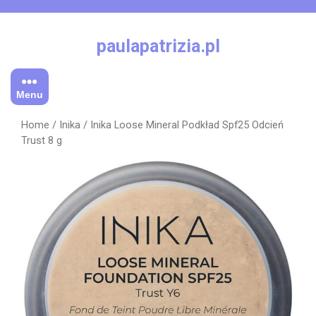
Skip
to
content
paulapatrizia.pl
Menu
Home
/
Inika
/ Inika Loose Mineral Podkład Spf25 Odcień
Trust 8 g