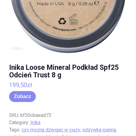
Inika Loose Mineral Podkład Spf25
Odcień Trust 8 g
199,50
zł
Zobacz
SKU:
bf50cbaead73
Category:
Inika
Tags:
czy można dźwigać w ciąży
,
odzywka joanna
,