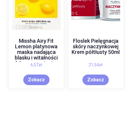
Missha Airy Fit
Floslek Pielęgnacja
Lemon platynowa
skóry naczynkowej
maska nadająca
Krem półtłusty 50ml
blasku i witalności
skórze z wyciągiem
6,57
zł
21,54
zł
z cytryny 19g
Zobacz
Zobacz