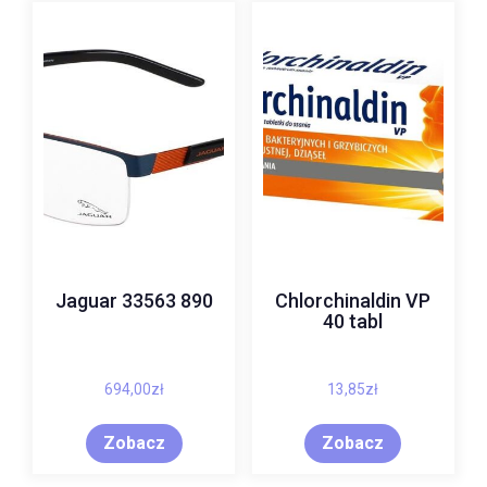
Jaguar 33563 890
Chlorchinaldin VP
40 tabl
694,00
zł
13,85
zł
Zobacz
Zobacz