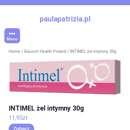
Skip
to
content
paulapatrizia.pl
Menu
Home
/
Bausch Health Poland
/ INTIMEL żel intymny 30g
INTIMEL żel intymny 30g
11,95
zł
Zobacz