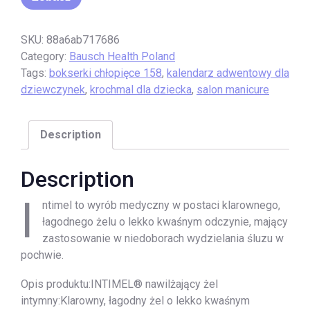
SKU:
88a6ab717686
Category:
Bausch Health Poland
Tags:
bokserki chłopięce 158
,
kalendarz adwentowy dla
dziewczynek
,
krochmal dla dziecka
,
salon manicure
Description
Description
I
ntimel to wyrób medyczny w postaci klarownego,
łagodnego żelu o lekko kwaśnym odczynie, mający
zastosowanie w niedoborach wydzielania śluzu w
pochwie.
Opis produktu:INTIMEL® nawilżający żel
intymny:Klarowny, łagodny żel o lekko kwaśnym