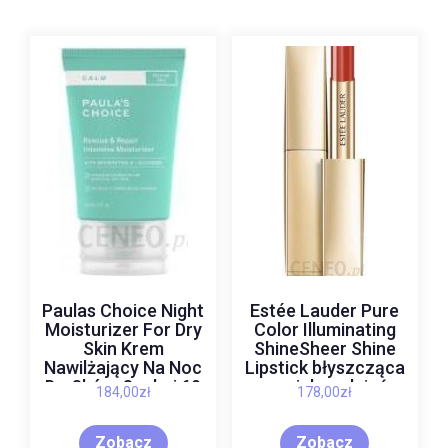
Paulas Choice Night
Estée Lauder Pure
Moisturizer For Dry
Color Illuminating
Skin Krem
ShineSheer Shine
Nawilżający Na Noc
Lipstick błyszcząca
Do Skóry Suchej 60
szminka odcień
184,00
zł
178,00
zł
ml
Party of 1 1,8 g
Zobacz
Zobacz