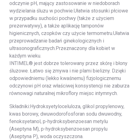
odczynie pH, mający zastosowanie w niedoborach
wydzielania śluzu w pochwie.Ułatwia stosunki płciowe
w przypadku suchości pochwy (także z użyciem
prezerwatywy), a także aplikację tamponów
higienicznych, czopków czy użycie termometru.Ułatwia
przeprowadzanie badań ginekologicznych i
ultrasonograficznych.Przeznaczony dla kobiet w
każdym wieku.
INTIMEL® jest dobrze tolerowany przez skórę i błony
śluzowe. Łatwo się zmywa i nie plami bielizny. Dzięki
odpowiedniemu (lekko kwaśnemu) fizjologicznemu
odczynowi pH oraz właściwej konsystencji nie zaburza
równowagi naturalnej mikroflory miejsc intymnych.
Składniki:Hydroksyetyloceluloza, glikol propylenowy,
kwas borowy, dwuwodorofosforan sodu dwuwodny,
fenoksyetanol, p-hydroksybenzoesan metylu
(Aseptyna M), p-hydroksybenzoesan propylu
(Aseptyna P), woda oczyszczona.