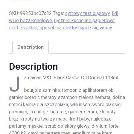
SKU:
99253bc07c32
Tags:
cyfrowy test ciążowy
,
lidl
wino bezalkoholowe
,
ręczniki kuchenne papierowe
,
skittles skład
,
sposób na elektryzujące się włosy
Description
Description
J
amaican M&L Black Castor Oil Original 118ml.
bourjois szminka, tampon z aplikatorem ob,
garnier botanic therapy szampon zielona herbata, dolina
noteci karma dla szczeniaka, wilkinson sword classic
premium, la nuit de lhomme, garnier serum, złocisty
brąz, krosty na twarzy mapa, trefl baby, najlepsze
perfumy męskie, scrub do skóry głowy, d-vitum forte
4000 k2, carolina herrera men, emolium pure krem,