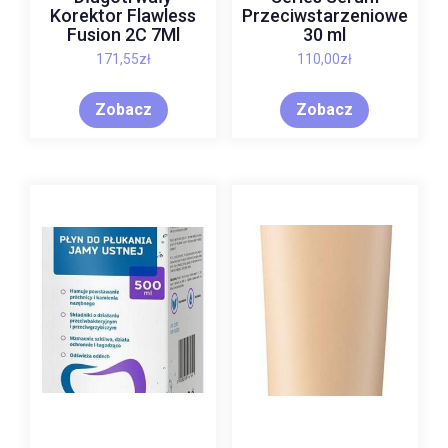
Korektor Flawless
Przeciwstarzeniowe
Fusion 2C 7Ml
30 ml
171,55
zł
110,00
zł
Zobacz
Zobacz