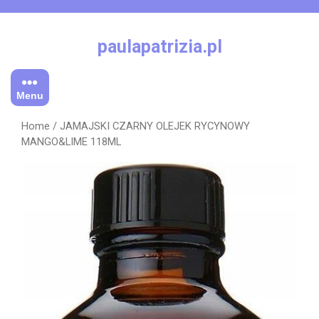
Skip
to
content
paulapatrizia.pl
Menu
Home
/ JAMAJSKI CZARNY OLEJEK RYCYNOWY
MANGO&LIME 118ML