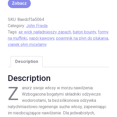
Zobacz
SKU:
8aedcf5a5064
Category:
John Frieda
Tags:
air wick najładniejszy zapach
,
baton bounty
,
formy
na muffinki
,
napój kawowy
,
pojemnik na plyn do plukania
,
vianek płyn micelarny
Description
Description
Z
anurz swoje włosy w morzu nawilżenia.
Wzbogacona bogatymi składniki odżywcze
wodorostami, ta bezsilikonowa odżywka
natychmiastowo regeneruje suche włosy, zapewniając
im nieobciążające nawilżenie. Dla jedwabistych,