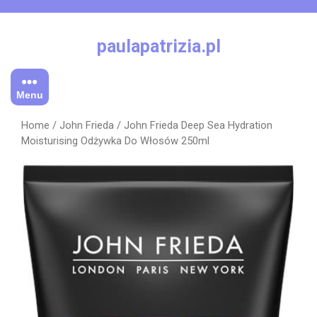
Skip
to
content
paulapatrizia.pl
Menu
Home
/
John Frieda
/ John Frieda Deep Sea Hydration
Moisturising Odżywka Do Włosów 250ml