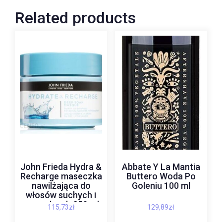
Related products
John Frieda Hydra &
Abbate Y La Mantia
Recharge maseczka
Buttero Woda Po
nawilżająca do
Goleniu 100 ml
włosów suchych i
normalnych 250 ml
115,73
zł
129,89
zł