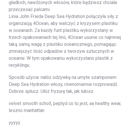
gładkich, nawilżonych włosów, które będziesz chciała
przeczesać palcami.
Linia John Frieda Deep Sea Hydration połączyła siły z
organizacją 4Ocean, aby walczyć z kryzysem plastiku
w oceanach. Za każdy funt plastiku wykorzystany w
trzech opakowaniach tej linii, 4Ocean usunie co najmniej
taką samą wagę z plastiku oceanicznego, pomagając
zmniejszyć ilość odpadów z tworzyw sztucznych w
oceanie. W tym opakowaniu wykorzystano plastik z
recyklingu.
Sposób użycia: nałóż odżywkę na umyte szamponem
Deep Sea Hydration włosy, równomiernie rozprowadź.
Dobrze spłucz. Ułóż fryzurę tak, jak lubisz.
velvet smooth scholl, peptyd co to jest, aa healthy wear,
leszno manhattan
yyyyy