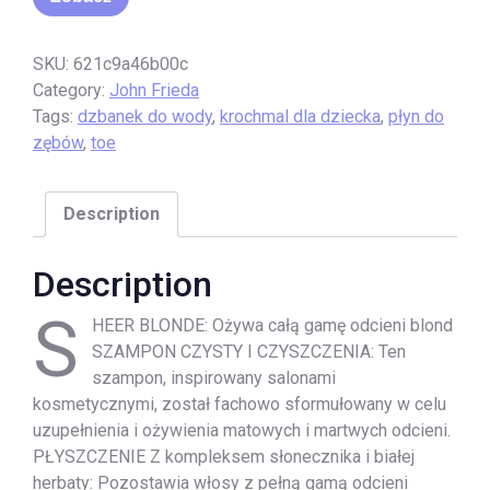
SKU:
621c9a46b00c
Category:
John Frieda
Tags:
dzbanek do wody
,
krochmal dla dziecka
,
płyn do
zębów
,
toe
Description
Description
S
HEER BLONDE: Ożywa całą gamę odcieni blond
SZAMPON CZYSTY I CZYSZCZENIA: Ten
szampon, inspirowany salonami
kosmetycznymi, został fachowo sformułowany w celu
uzupełnienia i ożywienia matowych i martwych odcieni.
PŁYSZCZENIE Z kompleksem słonecznika i białej
herbaty: Pozostawia włosy z pełną gamą odcieni