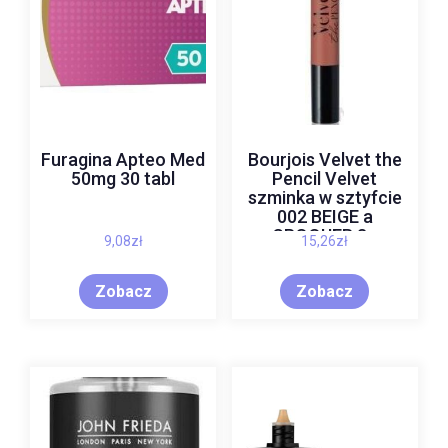
Furagina Apteo Med
Bourjois Velvet the
50mg 30 tabl
Pencil Velvet
szminka w sztyfcie
002 BEIGE a
CROQUER 3g
9,08
zł
15,26
zł
Zobacz
Zobacz