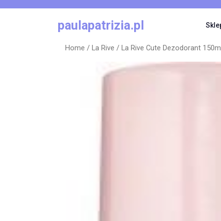
Skip
to
paulapatrizia.pl
Skle
content
Home
/
La Rive
/ La Rive Cute Dezodorant 150m