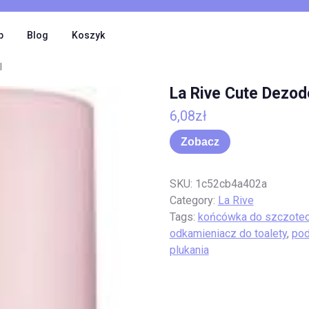
p
Blog
Koszyk
l
La Rive Cute Dezod
6,08
zł
Zobacz
SKU:
1c52cb4a402a
Category:
La Rive
Tags:
końcówka do szczoteczk
odkamieniacz do toalety
,
pod
plukania