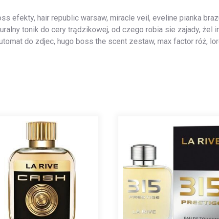
efekty, hair republic warsaw, miracle veil, eveline pianka brazuj
turalny tonik do cery trądzikowej, od czego robia sie zajady, żel
utomat do zdjec, hugo boss the scent zestaw, max factor róż, lo