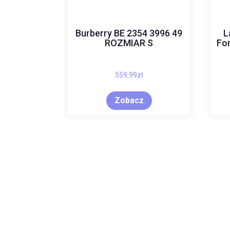
Burberry BE 2354 3996 49
L
ROZMIAR S
Fo
559,99
zł
Zobacz