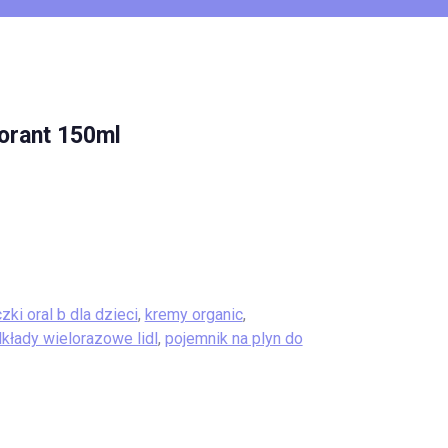
orant 150ml
i oral b dla dzieci
,
kremy organic
,
kłady wielorazowe lidl
,
pojemnik na plyn do