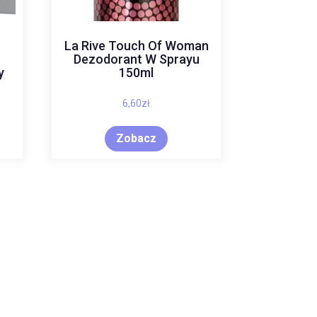
La Rive Touch Of Woman
Dezodorant W Sprayu
y
150ml
6,60
zł
Zobacz