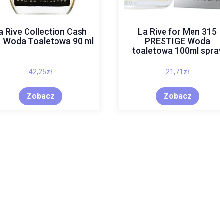
a Rive Collection Cash
La Rive for Men 315
r Woda Toaletowa 90 ml
PRESTIGE Woda
toaletowa 100ml spra
42,25
zł
21,71
zł
Zobacz
Zobacz