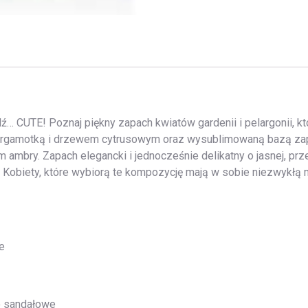
ź… CUTE! Poznaj piękny zapach kwiatów gardenii i pelargonii, k
ergamotką i drzewem cytrusowym oraz wysublimowaną bazą zap
ambry. Zapach elegancki i jednocześnie delikatny o jasnej, przejr
 Kobiety, które wybiorą te kompozycję mają w sobie niezwykłą 
e
o sandałowe