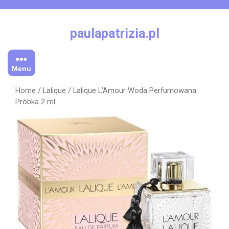
Skip
to
content
paulapatrizia.pl
Menu
Home
/
Lalique
/ Lalique L’Amour Woda Perfumowana
Próbka 2 ml