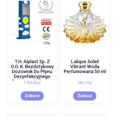
T.H. Alplast Sp. Z
Lalique Soleil
O.O. K. Bezdotykowy
Vibrant Woda
Dozownik Do Płynu
Perfumowana 50 ml
Dezynfekcyjnego
Dziecięcy Antracyt
1 969,00
zł
280,77
zł
Ral 7016
Zobacz
Zobacz