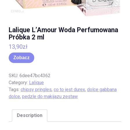
Lalique L’Amour Woda Perfumowana
Próbka 2 ml
13,90
zł
Zobacz
SKU:
6dee47bc4362
Category:
Lalique
Tags:
chipsy pringles
,
co to jest durex
,
dolce gabbana
dolce
,
pedzle do makijazu zestaw
Description