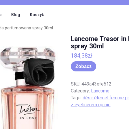
p
Blog
Koszyk
da perfumowana spray 30ml
Lancome Tresor in
spray 30ml
184,38
zł
Zobacz
SKU:
443a43efe512
Category:
Lancome
Tags:
désir éternel femme p
z eyelinerem opinie