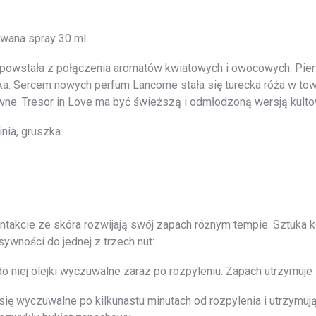
wana spray 30 ml
owstała z połączenia aromatów kwiatowych i owocowych. Pierw
ka. Sercem nowych perfum Lancome stała się turecka róża w to
wne. Tresor in Love ma być świeższą i odmłodzoną wersją kult
nia, gruszka
ontakcie ze skóra rozwijają swój zapach różnym tempie. Sztuka
ywności do jednej z trzech nut:
 niej olejki wyczuwalne zaraz po rozpyleniu. Zapach utrzymuje si
 się wyczuwalne po kilkunastu minutach od rozpylenia i utrzymuj