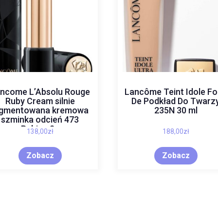
ncome L’Absolu Rouge
Lancôme Teint Idole F
Ruby Cream silnie
De Podkład Do Twarz
igmentowana kremowa
235N 30 ml
szminka odcień 473
Rubiez 3g
138,00
zł
188,00
zł
Zobacz
Zobacz