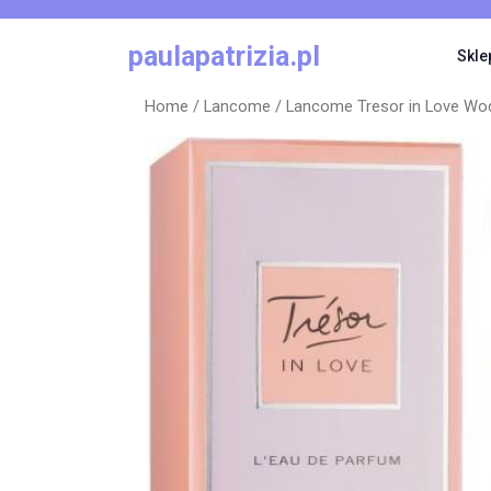
Skip
to
paulapatrizia.pl
Skle
content
Home
/
Lancome
/ Lancome Tresor in Love Wo