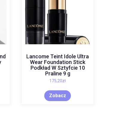
ond
Lancome Teint Idole Ultra
y
Wear Foundation Stick
Podkład W Sztyfcie 10
Praline 9 g
175,20
zł
Zobacz