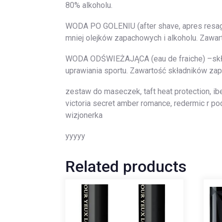
80% alkoholu.
WODA PO GOLENIU (after shave, apres resage
mniej olejków zapachowych i alkoholu. Zawa
WODA ODŚWIEŻAJĄCA (eau de fraiche) –skład
uprawiania sportu. Zawartość składników z
zestaw do maseczek, taft heat protection, ib
victoria secret amber romance, redermic r po
wizjonerka
yyyyy
Related products