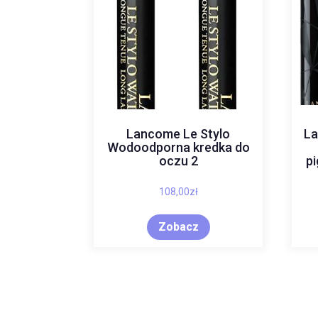
Lancome Le Stylo
La
Wodoodporna kredka do
oczu 2
p
108,00
zł
Zobacz