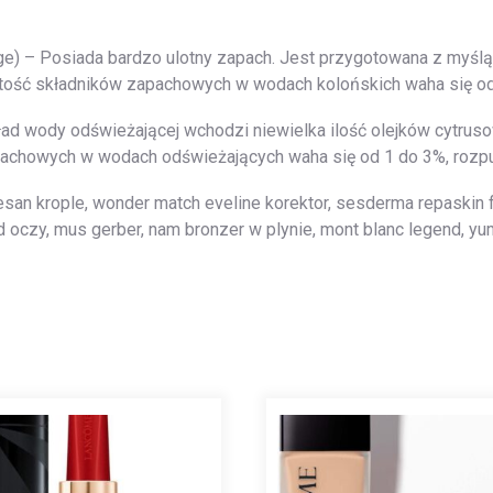
) – Posiada bardzo ulotny zapach. Jest przygotowana z myślą 
rtość składników zapachowych w wodach kolońskich waha się od
 wody odświeżającej wchodzi niewielka ilość olejków cytruso
apachowych w wodach odświeżających waha się od 1 do 3%, rozp
esan krople, wonder match eveline korektor, sesderma repaskin f
d oczy, mus gerber, nam bronzer w plynie, mont blanc legend, yu