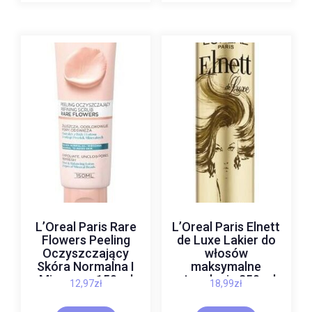
L’Oreal Paris Rare
L’Oreal Paris Elnett
Flowers Peeling
de Luxe Lakier do
Oczyszczający
włosów
Skóra Normalna I
maksymalne
Mieszana 150 ml
utrwalenie 250 ml
12,97
zł
18,99
zł