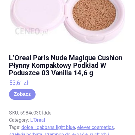
L’Oreal Paris Nude Magique Cushion
Płynny Kompaktowy Podkład W
Poduszce 03 Vanilla 14,6 g
53,61
zł
Zobacz
SKU:
5984c030fdde
Category:
L’Oreal
Tags:
dolce i gabbana light blue
,
elever cosmetics
,
szałwia herbata
,
szampon do włosów suchych i