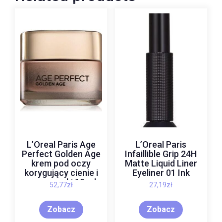
L’Oreal Paris Age
L’Oreal Paris
Perfect Golden Age
Infaillible Grip 24H
krem pod oczy
Matte Liquid Liner
korygujący cienie i
Eyeliner 01 Ink
zmarszczki 15 ml
52,77
zł
27,19
zł
Zobacz
Zobacz