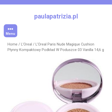
Skip
to
content
paulapatrizia.pl
Menu
Home
/
L’Oreal
/ L’Oreal Paris Nude Magique Cushion
Płynny Kompaktowy Podkład W Poduszce 03 Vanilla 14,6 g