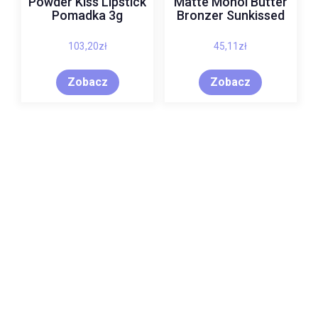
Powder Kiss Lipstick
Matte Monoi Butter
Pomadka 3g
Bronzer Sunkissed
103,20
zł
45,11
zł
Zobacz
Zobacz