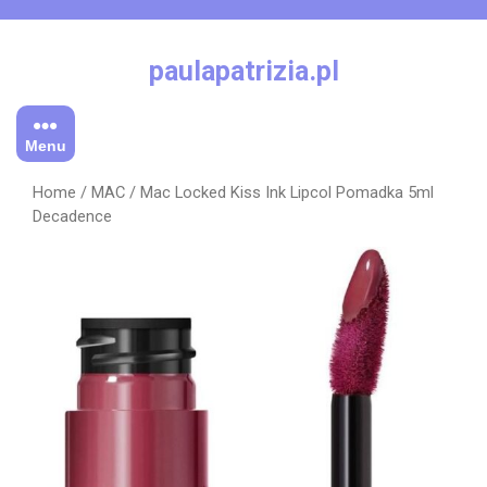
Skip
to
content
paulapatrizia.pl
Menu
Home
/
MAC
/ Mac Locked Kiss Ink Lipcol Pomadka 5ml
Decadence