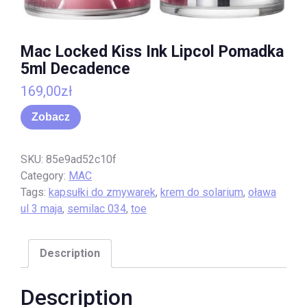
Mac Locked Kiss Ink Lipcol Pomadka
5ml Decadence
169,00
zł
Zobacz
SKU:
85e9ad52c10f
Category:
MAC
Tags:
kapsułki do zmywarek
,
krem do solarium
,
oława
ul 3 maja
,
semilac 034
,
toe
Description
Description