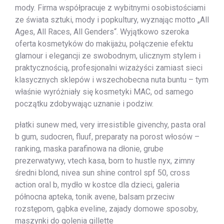
mody. Firma współpracuje z wybitnymi osobistościami
ze świata sztuki, mody i popkultury, wyznając motto „All
Ages, All Races, All Genders“. Wyjątkowo szeroka
oferta kosmetyków do makijażu, połączenie efektu
glamour i elegancji ze swobodnym, ulicznym stylem i
praktycznością, profesjonalni wizażyści zamiast sieci
klasycznych sklepów i wszechobecna nuta buntu – tym
właśnie wyróżniały się kosmetyki MAC, od samego
początku zdobywając uznanie i podziw.
płatki sunew med, very irresistible givenchy, pasta oral
b gum, sudocren, fluuf, preparaty na porost włosów –
ranking, maska parafinowa na dłonie, grube
prezerwatywy, vtech kasa, born to hustle nyx, zimny
średni blond, nivea sun shine control spf 50, cross
action oral b, mydło w kostce dla dzieci, galeria
północna apteka, tonik avene, balsam przeciw
rozstępom, gąbka eveline, zajady domowe sposoby,
maszynki do golenia gillette