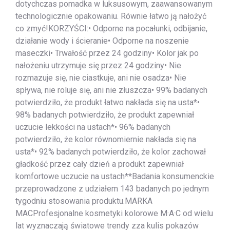
dotychczas pomadka w luksusowym, zaawansowanym
technologicznie opakowaniu. Równie łatwo ją nałożyć
co zmyć!KORZYŚCI:• Odporne na pocałunki, odbijanie,
działanie wody i ścieranie• Odporne na noszenie
maseczki• Trwałość przez 24 godziny• Kolor jak po
nałożeniu utrzymuje się przez 24 godziny• Nie
rozmazuje się, nie ciastkuje, ani nie osadza• Nie
spływa, nie roluje się, ani nie złuszcza• 99% badanych
potwierdziło, że produkt łatwo nakłada się na usta*•
98% badanych potwierdziło, że produkt zapewniał
uczucie lekkości na ustach*• 96% badanych
potwierdziło, że kolor równomiernie nakłada się na
usta*• 92% badanych potwierdziło, że kolor zachował
gładkość przez cały dzień a produkt zapewniał
komfortowe uczucie na ustach**Badania konsumenckie
przeprowadzone z udziałem 143 badanych po jednym
tygodniu stosowania produktu.MARKA
MACProfesjonalne kosmetyki kolorowe M·A·C od wielu
lat wyznaczają światowe trendy zza kulis pokazów