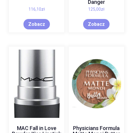
Danger
116,10
zł
125,00
zł
Zobacz
Zobacz
MAC Fall in Love
Physicians Formula