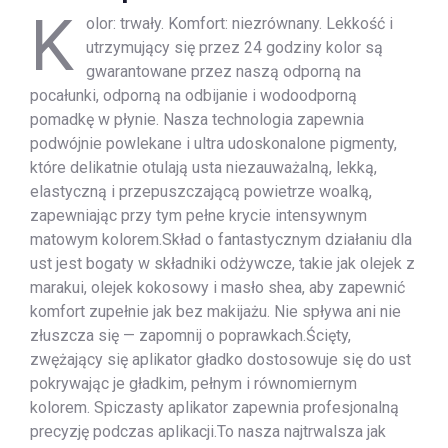
K
olor: trwały. Komfort: niezrównany. Lekkość i
utrzymujący się przez 24 godziny kolor są
gwarantowane przez naszą odporną na
pocałunki, odporną na odbijanie i wodoodporną
pomadkę w płynie. Nasza technologia zapewnia
podwójnie powlekane i ultra udoskonalone pigmenty,
które delikatnie otulają usta niezauważalną, lekką,
elastyczną i przepuszczającą powietrze woalką,
zapewniając przy tym pełne krycie intensywnym
matowym kolorem.Skład o fantastycznym działaniu dla
ust jest bogaty w składniki odżywcze, takie jak olejek z
marakui, olejek kokosowy i masło shea, aby zapewnić
komfort zupełnie jak bez makijażu. Nie spływa ani nie
złuszcza się — zapomnij o poprawkach.Ścięty,
zwężający się aplikator gładko dostosowuje się do ust
pokrywając je gładkim, pełnym i równomiernym
kolorem. Spiczasty aplikator zapewnia profesjonalną
precyzję podczas aplikacji.To nasza najtrwalsza jak