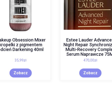
keup Obsession Mixer
Estee Lauder Advanc
kropelki z pigmentem
Night Repair Synchroni
dcień Darkening 40ml
Multi-Recovery Compl
Serum Naprawcze 75M
35,99
zł
470,00
zł
Zobacz
Zobacz