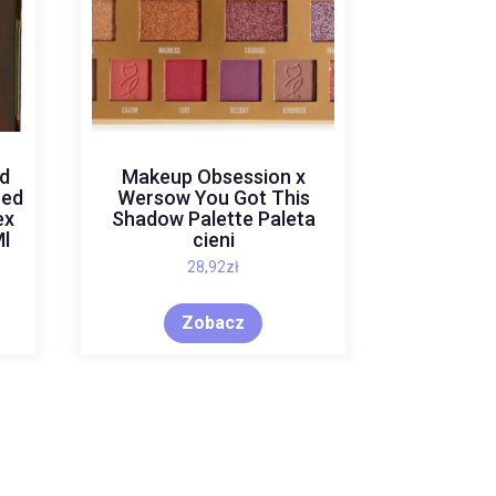
ed
Makeup Obsession x
zed
Wersow You Got This
ex
Shadow Palette Paleta
l
cieni
28,92
zł
Zobacz