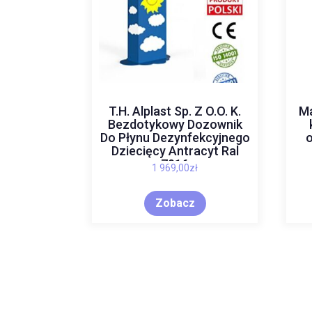
T.H. Alplast Sp. Z O.O. K.
Ma
Bezdotykowy Dozownik
Do Płynu Dezynfekcyjnego
o
Dziecięcy Antracyt Ral
7016
1 969,00
zł
Zobacz