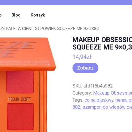
p
Blog
Koszyk
N PALETA CIENI DO POWIEK SQUEEZE ME 9×0,38G
MAKEUP OBSESSIO
SQUEEZE ME 9×0,
14,94
zł
Zobacz
SKU:
afd1f6b4a982
Category:
Makeup Obsessio
Tags:
co na pluskwy
,
henna p
802
,
szampon do włosów cien