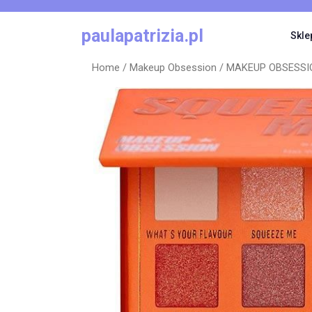
Skip
to
paulapatrizia.pl
Skle
content
Home
/
Makeup Obsession
/ MAKEUP OBSESSIO