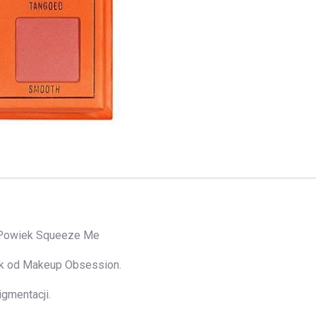
 Powiek Squeeze Me
ek od Makeup Obsession.
igmentacji.