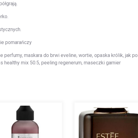
ółgrają.
rko.
stycznych.
nie pomarańczy
e perfumy, maskara do brwi eveline, wortie, opaska królik, jak p
jois healthy mix 50.5, peeling regenerum, maseczki garnier