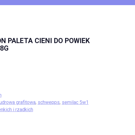
N PALETA CIENI DO POWIEK
38G
n
udrowa grafitowa
,
schwepps
,
semilac 5w1
kich i rzadkich